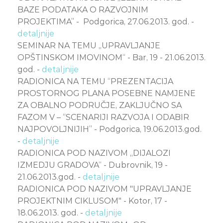
BAZE PODATAKA O RAZVOJNIM
PROJEKTIMA” - Podgorica, 27.06.2013. god. -
detaljnije
SEMINAR NA TEMU „UPRAVLJANJE
OPŠTINSKOM IMOVINOM“ - Bar, 19 - 21.06.2013.
god. -
detaljnije
RADIONICA NA TEMU “PREZENTACIJA
PROSTORNOG PLANA POSEBNE NAMJENE
ZA OBALNO PODRUČJE, ZAKLJUČNO SA
FAZOM V – “SCENARIJI RAZVOJA I ODABIR
NAJPOVOLJNIJIH” - Podgorica, 19.06.2013.god.
-
detaljnije
RADIONICA POD NAZIVOM „DIJALOZI
IZMEDJU GRADOVA“ - Dubrovnik, 19 -
21.06.2013.god. -
detaljnije
RADIONICA POD NAZIVOM "UPRAVLJANJE
PROJEKTNIM CIKLUSOM" - Kotor, 17 -
18.06.2013. god. -
detaljnije