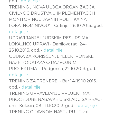
god -
detaljnije
TRENING „ NOVA ULOGA ORGANIZACIJA
CIVILNOG DRUŠTVA U IMPLEMENTACIJI I
MONITORINGU JAVNIH POLITIKA NA
LOKALNOM NIVOU“ - Cetinje, 28.10.2013.. god. -
detaljnije
UPRAVLJANJE LJUDSKIM RESURSIMA U
LOKALNOJ UPRAVI - Danilovgrad, 24-
25.10.2013. god. -
detaljnije
OBUKA ZA KORIŠĆENJE "ELEKTRONSKE
BAZE PODATAKA O RAZVOJNIM
PROJEKTIMA" - Podgorica, 22.10.2013. god. -
detaljnije
TRENING ZA TRENERE - Bar 14-19.10.2013.
god. -
detaljnije
TRENING UPRAVLJANJE PROJEKTIMA I
PROCEDURE NABAVKE U SKLADU SA PRAG-
om - Kolašin, 08 - 11.10.2013. god. -
detaljnije
TRENING O JAVNOM NASTUPU - Tivat,