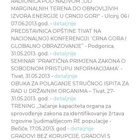
RADIONICA POD NAZIVOM „OD
MARGINALNIH TERENA DO OBNOVLJIVIH
IZVORA ENERGIJE U CRNOJ GORI" - Ulcinj, 06 i
07.06.2013.god. -
detaljnije
PREDSTAVNICA OPŠTINE TIVAT NA
NACIONALNOJ KONFERENCIJI “CRNA GORA I
GLOBALNO OBRAZOVANJE” - Podgorica,
31.05.2013. god. -
detaljnije
SEMINAR “PRAKTIČNA PRIMJENA ZAKONA O
SOBODNOM PRISTUPU INFORMACIJAMA” -
Tivat, 31.05.2013 -
detaljnije
OBUKA ZA POLAGANJE STRUČNOG ISPITA ZA
RAD U DRŽAVNIM ORGANIMA – Tivat, 27-
31.05.2013. god. -
detaljnije
TRENING „Jačanje kapaciteta organa za
sprovođenje zakona za identifikovanje žrtava
trgovine ljudima/djecom RE populacije -
Bečiće, 17.05.2013. god -
detaljnije
GRADOVI BEZ KORUPCIJE, GRADOVI S