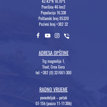
42.43°N 18.70°E
Površina 46 km2
Populacija 16.338
Poštanski broj 85320
Pozivni broj +382 32
ADRESA OPŠTINE
Trg magnolija 1,
Tivat, Crna Gora
tel: +382 (0) 32/661-300
RADNO VRIJEME
ponedeljak – petak
07-15h (pauza 11-11:30h)