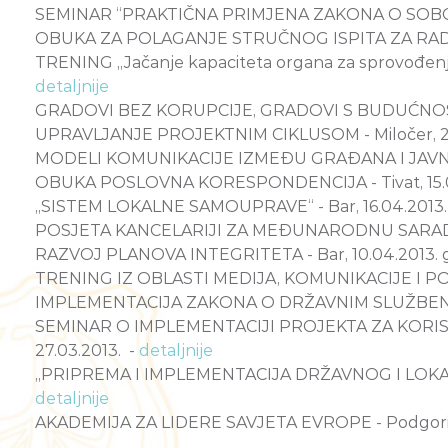
SEMINAR “PRAKTIČNA PRIMJENA ZAKONA O SOBODN
OBUKA ZA POLAGANJE STRUČNOG ISPITA ZA RAD U 
TRENING „Jačanje kapaciteta organa za sprovođenje 
detaljnije
GRADOVI BEZ KORUPCIJE, GRADOVI S BUDUĆNOŠĆU - 
UPRAVLJANJE PROJEKTNIM CIKLUSOM - Miločer, 23.
MODELI KOMUNIKACIJE IZMEĐU GRAĐANA I JAVNE
OBUKA POSLOVNA KORESPONDENCIJA - Tivat, 15.0
„SISTEM LOKALNE SAMOUPRAVE“ - Bar, 16.04.2013.
POSJETA KANCELARIJI ZA MEĐUNARODNU SARADNJU
RAZVOJ PLANOVA INTEGRITETA - Bar, 10.04.2013. 
TRENING IZ OBLASTI MEDIJA, KOMUNIKACIJE I PODI
IMPLEMENTACIJA ZAKONA O DRŽAVNIM SLUŽBENICI
SEMINAR O IMPLEMENTACIJI PROJEKTA ZA KORIS
27.03.2013. -
detaljnije
„PRIPREMA I IMPLEMENTACIJA DRŽAVNOG I LOKALNIH
detaljnije
AKADEMIJA ZA LIDERE SAVJETA EVROPE - Podgorica 1