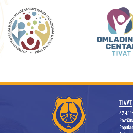
TIVAT
42.43°
Površi
Populac