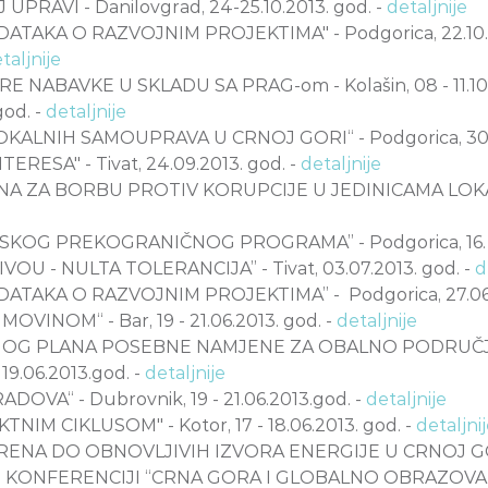
AVI - Danilovgrad, 24-25.10.2013. god. -
detaljnije
KA O RAZVOJNIM PROJEKTIMA" - Podgorica, 22.10.20
taljnije
BAVKE U SKLADU SA PRAG-om - Kolašin, 08 - 11.10.2
od. -
detaljnije
NIH SAMOUPRAVA U CRNOJ GORI“ - Podgorica, 30.09
SA" - Tivat, 24.09.2013. god. -
detaljnije
ZA BORBU PROTIV KORUPCIJE U JEDINICAMA LOKALNE 
OG PREKOGRANIČNOG PROGRAMA” - Podgorica, 16. i 1
- NULTA TOLERANCIJA’’ - Tivat, 03.07.2013. god. -
d
AKA O RAZVOJNIM PROJEKTIMA” - Podgorica, 27.06.2
NOM“ - Bar, 19 - 21.06.2013. god. -
detaljnije
OG PLANA POSEBNE NAMJENE ZA OBALNO PODRUČJE,
9.06.2013.god. -
detaljnije
A“ - Dubrovnik, 19 - 21.06.2013.god. -
detaljnije
 CIKLUSOM" - Kotor, 17 - 18.06.2013. god. -
detaljni
 DO OBNOVLJIVIH IZVORA ENERGIJE U CRNOJ GORI" - U
ONFERENCIJI “CRNA GORA I GLOBALNO OBRAZOVANJE” -