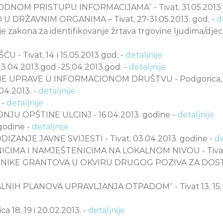
OM PRISTUPU INFORMACIJAMA” - Tivat, 31.05.2013
DRŽAVNIM ORGANIMA – Tivat, 27-31.05.2013. god. -
d
zakona za identifikovanje žrtava trgovine ljudima/djecom
Tivat, 14 i 15.05.2013 god. -
detaljnije
04.2013.god.-25.04.2013.god. -
detaljnije
 UPRAVE U INFORMACIONOM DRUŠTVU - Podgorica, 18
4.2013. -
detaljnije
 -
detaljnije
 OPŠTINE ULCINJ - 16.04.2013. godine -
detaljnije
godine -
detaljnije
ZANJE JAVNE SVIJESTI - Tivat, 03.04.2013. godine -
de
MA I NAMJEŠTENICIMA NA LOKALNOM NIVOU - Tivat, 2
NIKE GRANTOVA U OKVIRU DRUGOG POZIVA ZA DOSTAV
 PLANOVA UPRAVLJANJA OTPADOM“ - Tivat 13, 15, 21. 0
8, 19 i 20.02.2013. -
detaljnije