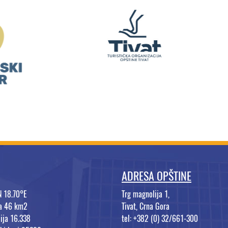
ADRESA OPŠTINE
N 18.70°E
Trg magnolija 1,
na 46 km2
Tivat, Crna Gora
ija 16.338
tel: +382 (0) 32/661-300