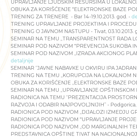
UPRAVLJANJE LJUDSKIM RESURSIMA U LOKALNOJ UPR
OBUKA ZA KORIŠĆENJE "ELEKTRONSKE BAZE PODATA
TRENING ZA TRENERE - Bar 14-19.10.2013. god. -
de
TRENING UPRAVLJANJE PROJEKTIMA I PROCEDURE NA
TRENING O JAVNOM NASTUPU - Tivat, 03.10.2013. g
SEMINAR NA TEMU „TRANSPARENTNOST RADA LOKAL
SEMINAR POD NAZIVOM "PREVENCIJA SUKOBA INTERE
SEMINAR POD NAZIVOM „IZRADA AKCIONOG PLANA 
detaljnije
SEMINAR “JAVNE NABAVKE U OKVIRU IPA JADRANSK
TRENING NA TEMU ,,KORUPCIJA NA LOKALNOM NIVOU 
OBUKA ZA KORIŠĆENJE „ELEKTRONSKE BAZE PODAT
SEMINAR NA TEMU „UPRAVLJANJE OPŠTINSKOM IMOVI
RADIONICA NA TEMU “PREZENTACIJA PROSTORN
RAZVOJA I ODABIR NAJPOVOLJNIJIH” - Podgorica, 1
RADIONICA POD NAZIVOM „DIJALOZI IZMEDJU GRADOV
RADIONICA POD NAZIVOM "UPRAVLJANJE PROJEKTNIM
RADIONICA POD NAZIVOM „OD MARGINALNIH TERENA
PREDSTAVNICA OPŠTINE TIVAT NA NACIONALNOJ K