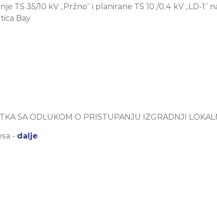
 TS 35/10 kV „Pržno“ i planirane TS 10 /0,4 kV „LD-1“ n
tica Bay
KA SA ODLUKOM O PRISTUPANJU IZGRADNJI LOKAL
esa -
dalje