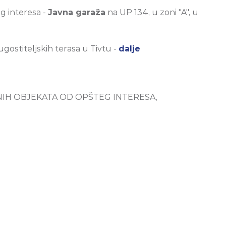
g interesa -
Javna garaža
na UP 134, u zoni "A", u
gostiteljskih terasa u Tivtu -
dalje
IH OBJEKATA OD OPŠTEG INTERESA,