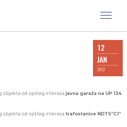
12
JAN
2012
g objekta od opšteg interesa
javna garaža na UP 134
,
g objekta od opšteg interesa
trafostanice NDTS“C1“