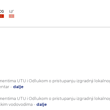
CG
ЦГ
entima UTU i Odlukom o pristupanju izgradnji lokalno
ntar -
dalje
entima UTU i Odlukom o pristupanju izgradnji lokalno
vskim vodovodima -
dalje