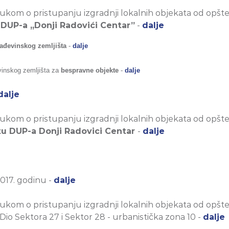
kom o pristupanju izgradnji lokalnih objekata od opšte
DUP-a „Donji Radovići Centar”
-
dalje
ađevinskog zemljišta
-
dalje
vinskog zemljišta za
bespravne objekte
-
dalje
dalje
kom o pristupanju izgradnji lokalnih objekata od opšte
vatu DUP-a Donji Radovici Centar
-
dalje
017. godinu -
dalje
kom o pristupanju izgradnji lokalnih objekata od opšte
Dio Sektora 27 i Sektor 28 - urbanistička zona 10 -
dalje