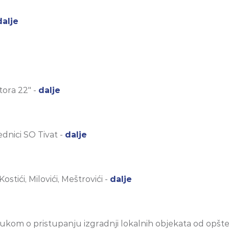
dalje
tora 22" -
dalje
dnici SO Tivat -
dalje
ostići, Milovići, Meštrovići -
dalje
om o pristupanju izgradnji lokalnih objekata od opšteg