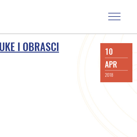
UKE I OBRASCI
10
APR
2018