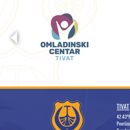
TIVAT
42.43°
Površi