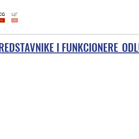
CG
ЦГ
PREDSTAVNIKE I FUNKCIONERE_ODL