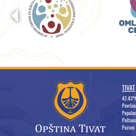
TIVAT
42.43°
Površi
Populac
Poštans
Pozivni