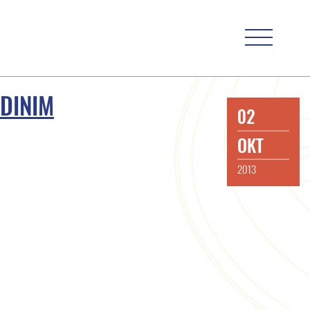
ADINIM
02
OKT
2013