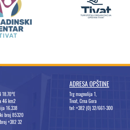
ADRESA OPŠTINE
N 18.70°E
Trg magnolija 1,
na 46 km2
Tivat, Crna Gora
ija 16.338
tel: +382 (0) 32/661-300
ki broj 85320
 broj +382 32