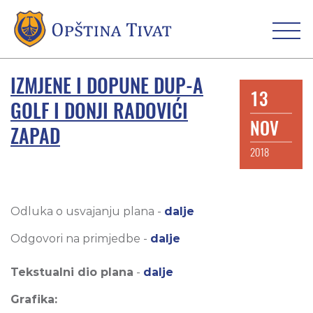
IZMJENE I DOPUNE DUP-A
13
GOLF I DONJI RADOVIĆI
NOV
ZAPAD
2018
Odluka o usvajanju plana -
dalje
Odgovori na primjedbe -
dalje
Tekstualni dio plana
-
dalje
Grafika: