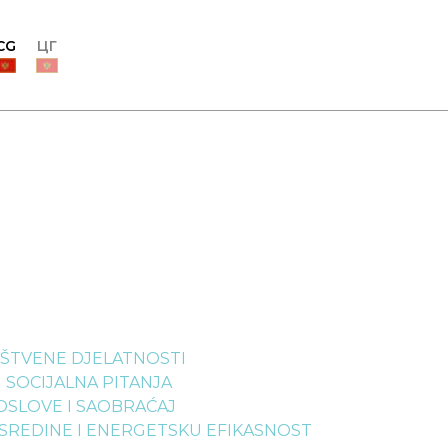
CG
ЦГ
UŠTVENE DJELATNOSTI
 SOCIJALNA PITANJA
OSLOVE I SAOBRAĆAJ
 SREDINE I ENERGETSKU EFIKASNOST