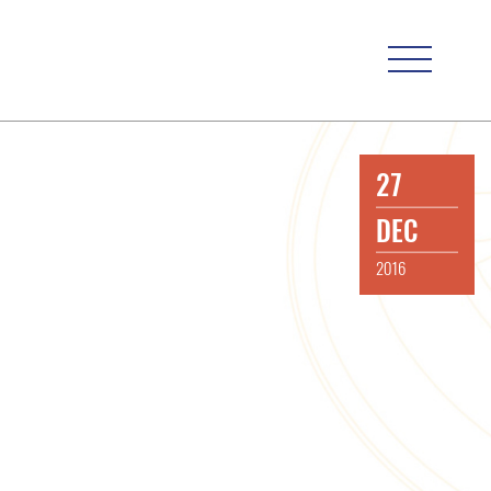
27
DEC
2016