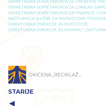
SEKRETAR/KA SEKRETARIJATA ZA UREĐENJE PR
SEKRETAR/KA SEKRETARIJATA ZA LOKALNU SA
SEKRETAR/KA SEKRETARIJATA ZA FINANSIJE I L
NAČELNIK/CA SLUŽBE ZA INSPEKCIJSKE POSLOV
DIREKTOR/KA DIREKCIJE ZA INVESTICIJE
DIREKTOR/KA DIREKCIJE ZA IMOVINU I ZASTUPA
OKIĆENA „RECIKLAŽ...
STARIJE