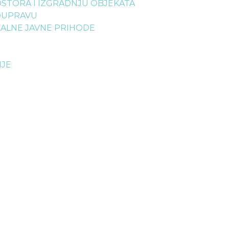
OSTORA I IZGRADNJU OBJEKATA
MOUPRAVU
OKALNE JAVNE PRIHODE
E
NJE