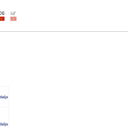
CG
ЦГ
dalje
dalje