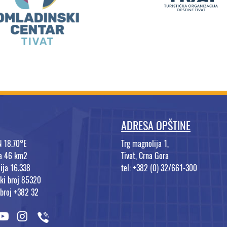
ADRESA OPŠTINE
N 18.70°E
Trg magnolija 1,
na 46 km2
Tivat, Crna Gora
ija 16.338
tel: +382 (0) 32/661-300
ki broj 85320
 broj +382 32