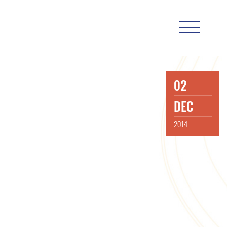
02
DEC
2014