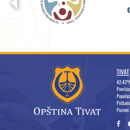
TIVAT
42.43°
Površi
Populac
Poštans
Pozivni