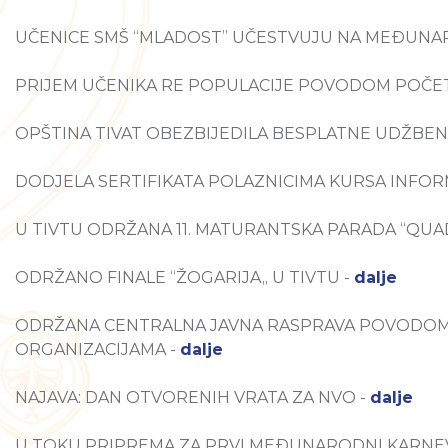
UČENICE SMŠ “MLADOST” UČESTVUJU NA MEĐUNAR
PRIJEM UČENIKA RE POPULACIJE POVODOM POČET
OPŠTINA TIVAT OBEZBIJEDILA BESPLATNE UDŽBEN
DODJELA SERTIFIKATA POLAZNICIMA KURSA INFO
U TIVTU ODRŽANA 11. MATURANTSKA PARADA “QUAD
ODRŽANO FINALE “ŽOGARIJA„ U TIVTU -
dalje
ODRŽANA CENTRALNA JAVNA RASPRAVA POVODOM 
ORGANIZACIJAMA -
dalje
NAJAVA: DAN OTVORENIH VRATA ZA NVO -
dalje
U TOKU PRIPREMA ZA PRVI MEĐUNARODNI KARNEV