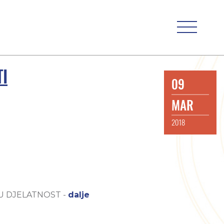
I
09
MAR
2018
U DJELATNOST -
dalje