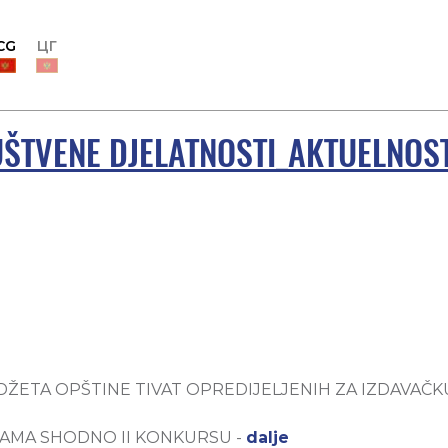
CG
ЦГ
UŠTVENE DJELATNOSTI_AKTUELNOST
DŽETA OPŠTINE TIVAT OPREDIJELJENIH ZA IZDAVAČK
JAMA SHODNO II KONKURSU -
dalje