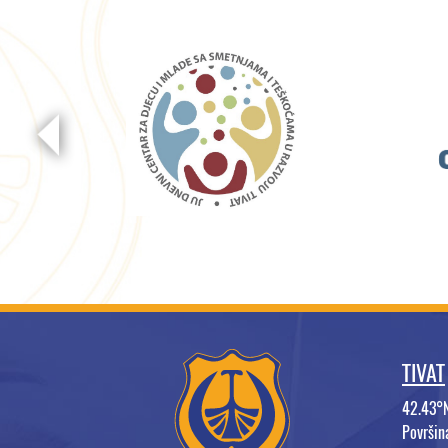
TIVAT
42.43°
Površi