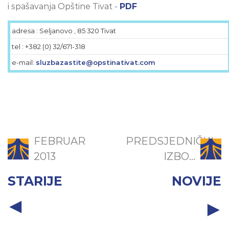
i spašavanja Opštine Tivat -
PDF
adresa : Seljanovo , 85 320 Tivat
tel : +382 (0) 32/671-318
e-mail:
sluzbazastite@opstinativat.com
FEBRUAR
PREDSJEDNIČKI
2013
IZBO...
STARIJE
NOVIJE