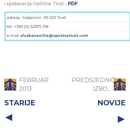
i spašavanja Opštine Tivat -
PDF
adresa : Seljanovo , 85 320 Tivat
tel : +382 (0) 32/671-318
e-mail:
sluzbazastite@opstinativat.com
FEBRUAR
PREDSJEDNIČKI
2013
IZBO...
STARIJE
NOVIJE