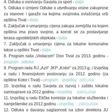
4. Odluka o osnivanju Savjeta za sport -
dalje
5. Odluka o izmjeni Odluke o utvrđivanju visine zakupnine
za stanove i garaže na kojima svojinska ovlašćenja vrši
opština Tivat -
dalje
6. Zaključak o umanjenju cijena zakupa zemljišta na kojem
opština ima pravo svojine, a koristi se za postavljanje
terasa ugostiteljskih objekata -
dalje
7. Zaključak o umanjenju cijena za lokalne komunalne
takse u opštini Tivat -
dalje
8. Program rada „Vodacom“ Doo Tivat za 2013. godinu -
program
odluka
9. Program rada RJ „Azil“ JKP „Kotor“ za 2013.g. i Izvještaj
o radu i finansijskom poslovanju za 2012. godinu (za
odluka
opštine Kotor i Tivat) -
program
izvještaj
10. Izvještaj o radu Savjeta za razvoj i zaštitu lokalne
zaključak
samouprave za 2012 godinu -
izvještaj
11. Izvještaj o radu Etičke komisije za lokalne službenike i
zaključak
namještenike za 2012 godinu -
izvještaj
12. Odluka o davanju saglasnosti na izbor direktora JU