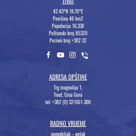
TIVAT
42.43°N 18.70°E
Površina 46 km2
Populacija 16.338
Poštanski broj 85320
Pozivni broj +382 32
ADRESA OPŠTINE
Trg magnolija 1,
Tivat, Crna Gora
tel: +382 (0) 32/661-300
RADNO VRIJEME
ponedeljak – petak