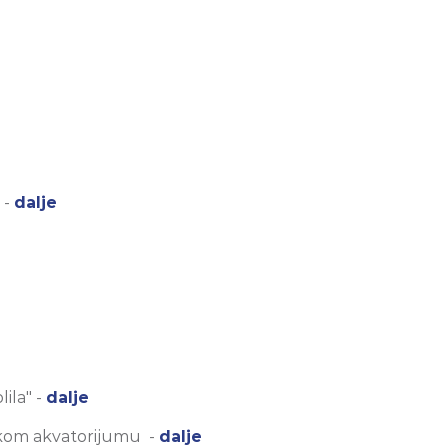
 -
dalje
e
ila" -
dalje
tskom akvatorijumu -
dalje