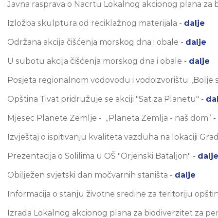
Javna rasprava o Nacrtu Lokalnog akcionog plana za b
Izložba skulptura od reciklažnog materijala -
dalje
Održana akcija čišćenja morskog dna i obale -
dalje
U subotu akcija čišćenja morskog dna i obale -
dalje
Posjeta regionalnom vodovodu i vodoizvorištu „Bolje s
Opština Tivat pridružuje se akciji "Sat za Planetu" -
da
Mjesec Planete Zemlje - „Planeta Zemlja - naš dom“ -
Izvještaj o ispitivanju kvaliteta vazduha na lokaciji Gr
Prezentacija o Solilima u OŠ "Orjenski Bataljon" -
dalj
Obilježen svjetski dan močvarnih staništa -
dalje
Informacija o stanju životne sredine za teritoriju opšti
Izrada Lokalnog akcionog plana za biodiverzitet za p