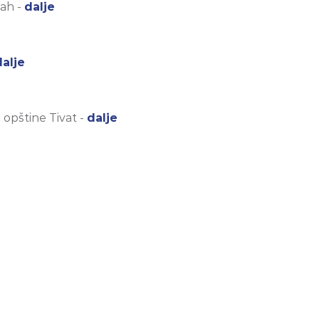
mah -
dalje
dalje
 opštine Tivat -
dalje