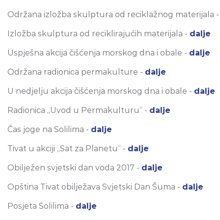
Održana izložba skulptura od reciklažnog materijala 
Izložba skulptura od reciklirajućih materijala -
dalje
Uspješna akcija čišćenja morskog dna i obale -
dalje
Održana radionica permakulture -
dalje
U nedjelju akcija čišćenja morskog dna i obale -
dalje
Radionica „Uvod u Permakulturu“ -
dalje
Čas joge na Solilima -
dalje
Tivat u akciji „Sat za Planetu“ -
dalje
Obilježen svjetski dan voda 2017 -
dalje
Opština Tivat obilježava Svjetski Dan Šuma -
dalje
Posjeta Solilima -
dalje