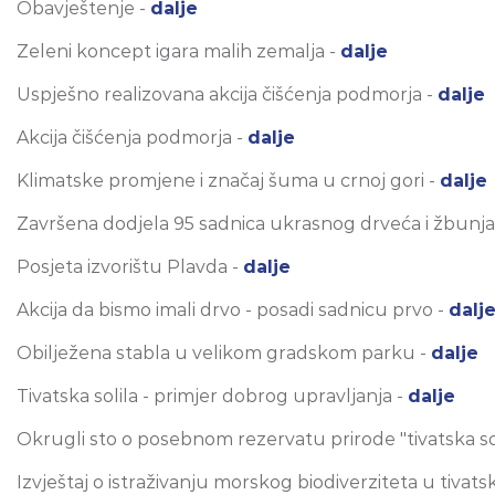
Obavještenje -
dalje
Zeleni koncept igara malih zemalja -
dalje
Uspješno realizovana akcija čišćenja podmorja -
dalje
Akcija čišćenja podmorja -
dalje
Klimatske promjene i značaj šuma u crnoj gori -
dalje
Završena dodjela 95 sadnica ukrasnog drveća i žbunja
Posjeta izvorištu Plavda -
dalje
Akcija da bismo imali drvo - posadi sadnicu prvo -
dalj
Obilježena stabla u velikom gradskom parku -
dalje
Tivatska solila - primjer dobrog upravljanja -
dalje
Okrugli sto o posebnom rezervatu prirode "tivatska sol
Izvještaj o istraživanju morskog biodiverziteta u tiva