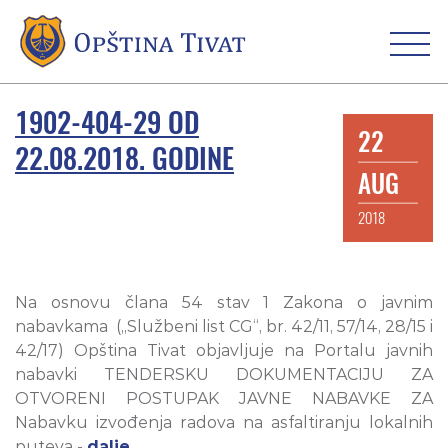
1902-404-29 OD
22
22.08.2018. GODINE
AUG
2018
Na osnovu člana 54 stav 1 Zakona o javnim
nabavkama („Službeni list CG“, br. 42/11, 57/14, 28/15 i
42/17) Opština Tivat objavljuje na Portalu javnih
nabavki TENDERSKU DOKUMENTACIJU ZA
OTVORENI POSTUPAK JAVNE NABAVKE ZA
Nabavku izvođenja radova na asfaltiranju lokalnih
puteva -
dalje