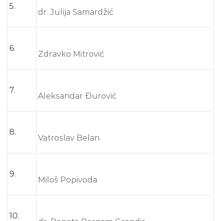
5.
dr. Julija Samardžić
6.
Zdravko Mitrović
7.
Aleksandar Đurović
8.
Vatroslav Belan
9.
Miloš Popivoda
10.