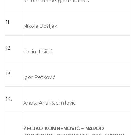
dr. Renata Bergam Grandis
11.
Nikola Došljak
12.
Ćazim Lisičić
13.
Igor Petković
14.
Aneta Ana Radmilović
ŽELJKO KOMNENOVIĆ – NAROD