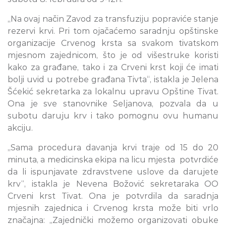
„Na ovaj način Zavod za transfuziju popraviće stanje
rezervi krvi. Pri tom ojačaćemo saradnju opštinske
organizacije Crvenog krsta sa svakom tivatskom
mjesnom zajednicom, što je od višestruke koristi
kako za građane, tako i za Crveni krst koji će imati
bolji uvid u potrebe građana Tivta“, istakla je Jelena
Šćekić sekretarka za lokalnu upravu Opštine Tivat.
Ona je sve stanovnike Seljanova, pozvala da u
subotu daruju krv i tako pomognu ovu humanu
akciju.
„Sama procedura davanja krvi traje od 15 do 20
minuta, a medicinska ekipa na licu mjesta potvrdiće
da li ispunjavate zdravstvene uslove da darujete
krv“, istakla je Nevena Božović sekretaraka OO
Crveni krst Tivat. Ona je potvrdila da saradnja
mjesnih zajednica i Crvenog krsta može biti vrlo
značajna: „Zajednički možemo organizovati obuke