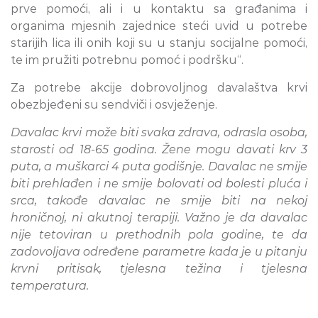
prve pomoći, ali i u kontaktu sa građanima i
organima mjesnih zajednice steći uvid u potrebe
starijih lica ili onih koji su u stanju socijalne pomoći,
te im pružiti potrebnu pomoć i podršku“.
Za potrebe akcije dobrovoljnog davalaštva krvi
obezbjeđeni su sendviči i osvježenje.
Davalac krvi može biti svaka zdrava, odrasla osoba,
starosti od 18-65 godina. Žene mogu davati krv 3
puta, a muškarci 4 puta godišnje. Davalac ne smije
biti prehlađen i ne smije bolovati od bolesti pluća i
srca, takođe davalac ne smije biti na nekoj
hroničnoj, ni akutnoj terapiji. Važno je da davalac
nije tetoviran u prethodnih pola godine, te da
zadovoljava određene parametre kada je u pitanju
krvni pritisak, tjelesna težina i tjelesna
temperatura.