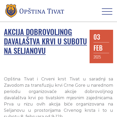
OPŠTINSKI INFO
O TIVTU
AKCIJA DOBROVOLJNOG
KONTAKT
03
DAVALAŠTVA KRVI U SUBOTU
FEB
NA SELJANOVU
2025
Opština Tivat i Crveni krst Tivat u saradnji sa
Zavodom za transfuziju krvi Crne Gore u narednom
periodu organizovaće akcije dobrovoljnog
davalaštva krvi po tivatskim mjesnim zajednicama.
Prva u nizu ovih akcija biće organizovana na
Seljanovu u prostorijama Crvenog krsta i to u
subotu 8. februara od 9-12h.