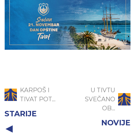
KARPOŠ I
U TIVTU
TIVAT POT...
SVEČANO
OB...
STARIJE
NOVIJE