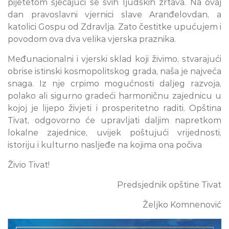
pijetetom sjećajući se svih ljudskih žrtava. Na ovaj
dan pravoslavni vjernici slave Aranđelovdan, a
katolici Gospu od Zdravlja. Zato čestitke upućujem i
povodom ova dva velika vjerska praznika.
Međunacionalni i vjerski sklad koji živimo, stvarajući
obrise istinski kosmopolitskog grada, naša je najveća
snaga. Iz nje crpimo mogućnosti daljeg razvoja,
polako ali sigurno gradeći harmoničnu zajednicu u
kojoj je lijepo živjeti i prosperitetno raditi. Opština
Tivat, odgovorno će upravljati daljim napretkom
lokalne zajednice, uvijek poštujući vrijednosti,
istoriju i kulturno nasljeđe na kojima ona počiva
Živio Tivat!
Predsjednik opštine Tivat
Željko Komnenović