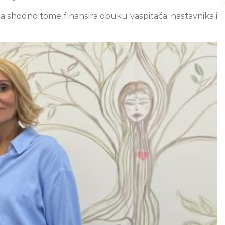
a shodno tome finansira obuku vaspitača, nastavnika i