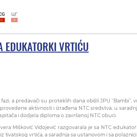
CG
ЦГ
TA EDUKATORKI VRTIĆU
azi, a predavači su proteklih dana obišli JPU “Bambi”, 
provedene aktivnosti i izrađena NTC sredstva, u sarad
pitača i dodjela diploma o završenoj NTC obuci.
ivera Mišković Vidojević razgovarala je sa NTC edukato
 tivatskog vrtića, a saradnja sa ustanovom i sa polaznici