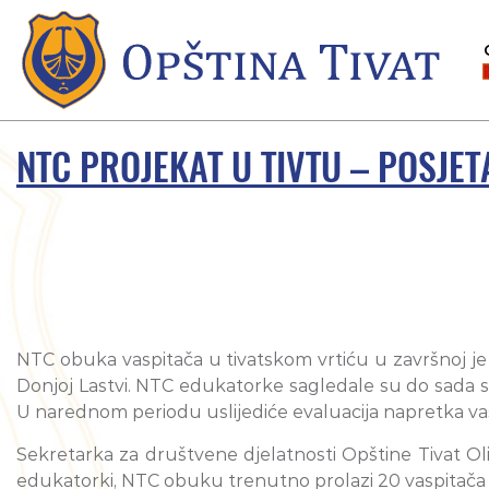
NTC PROJEKAT U TIVTU – POSJE
NTC obuka vaspitača u tivatskom vrtiću u završnoj je f
Donjoj Lastvi. NTC edukatorke sagledale su do sada s
U narednom periodu uslijediće evaluacija napretka vas
Sekretarka za društvene djelatnosti Opštine Tivat Ol
edukatorki, NTC obuku trenutno prolazi 20 vaspitača iz