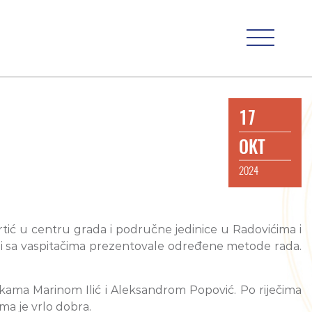
17
OKT
2024
vrtić u centru grada i područne jedinice u Radovićima i
nji sa vaspitačima prezentovale određene metode rada.
rkama Marinom Ilić i Aleksandrom Popović. Po riječima
ma je vrlo dobra.