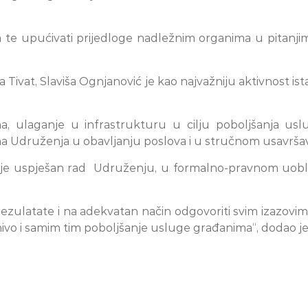
nja te upućivati prijedloge nadležnim organima u pitan
isa Tivat, Slaviša Ognjanović je kao najvažniju aktivnost
a, ulaganje u infrastrukturu u cilju poboljšanja uslu
a Udruženja u obavljanju poslova i u stručnom usavršav
o je uspješan rad Udruženju, u formalno-pravnom uobli
ezulatate i na adekvatan način odgovoriti svim izazovim
ivo i samim tim poboljšanje usluge građanima“, dodao je