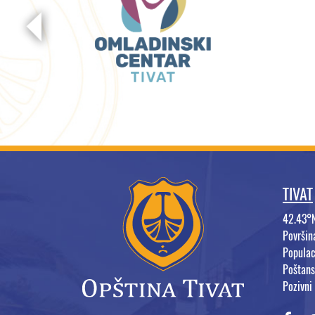
TIVAT
42.43°
Površi
Populac
Poštans
Pozivni