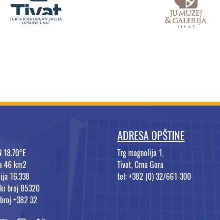
ADRESA OPŠTINE
N 18.70°E
Trg magnolija 1,
na 46 km2
Tivat, Crna Gora
ija 16.338
tel: +382 (0) 32/661-300
ki broj 85320
 broj +382 32