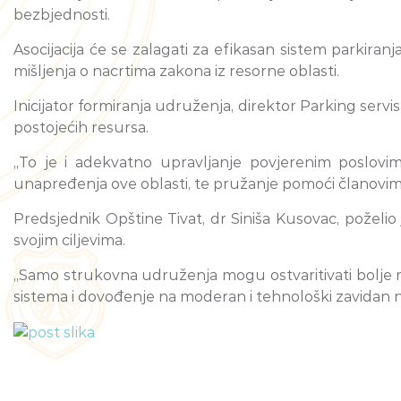
bezbjednosti.
Asocijacija će se zalagati za efikasan sistem parkira
mišljenja o nacrtima zakona iz resorne oblasti.
Inicijator formiranja udruženja, direktor Parking serv
postojećih resursa.
„To je i adekvatno upravljanje povjerenim poslovim
unapređenja ove oblasti, te pružanje pomoći članovim
Predsjednik Opštine Tivat, dr Siniša Kusovac, poželi
svojim ciljevima.
„Samo strukovna udruženja mogu ostvaritivati bolje r
sistema i dovođenje na moderan i tehnološki zavidan n