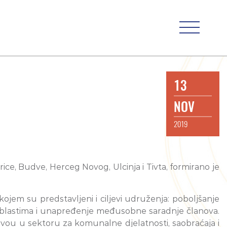
13
NOV
2019
rice, Budve, Herceg Novog, Ulcinja i Tivta, formirano je
kojem su predstavljeni i ciljevi udruženja: poboljšanje
oblastima i unapređenje međusobne saradnje članova.
ou u sektoru za komunalne djelatnosti, saobraćaja i