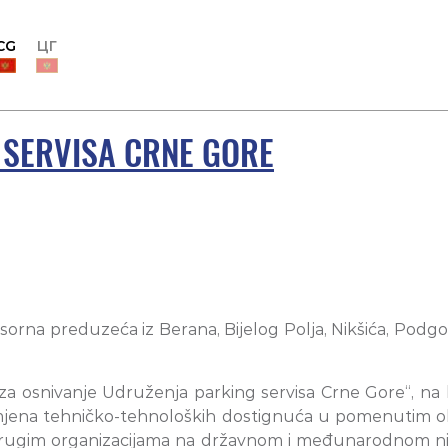
CG
ЦГ
 SERVISA CRNE GORE
sorna preduzeća iz Berana, Bijelog Polja, Nikšića, Podgo
a za osnivanje Udruženja parking servisa Crne Gore“, na 
imjena tehničko-tehnoloških dostignuća u pomenutim 
drugim organizacijama na državnom i međunarodnom niv