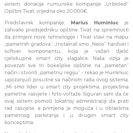
sistem, donacija rumunske kompanije „Urbioled“
Opštini Tivat, vrijedna oko 20.000€.
Predstavnik kompanije,
Marius Huminiuc
je
zahvalio predsjedniku opštine Tivat na spremnosti
da primjeni nove tehnologije i Tivat stavi na mapu
„pametnih gradova“: „Instalirali smo „Neos“ hardver i
softver komponentu, koja je važan djelić
cjelokupne smart city slagalice. Naša vizija je
povezati sve tri bokeljske opštine na „pametan“
način i stvoriti „pametnu regiju“ - rekao je Huminiuc
upozanjući prisutne sa načinom rada ovog sistema.
„Mi smo lider u smart city projektima, projektima
pametne rasvjete i foto-voltaže. Siguran sam da će
ovaj sistem pomoći lokalnoj administraciji da prati
rad rasvjete, a primjena je moguća i u oblastima
pametnog parkiranja i u drugim smart city
konceptima.