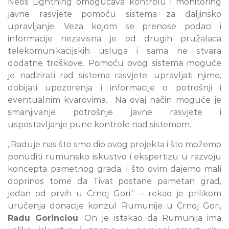
Neos Lightning omogućava kontrolu i monitoring
javne rasvjete pomoću sistema za daljinsko
upravljanje. Veza kojom se prenose podaci i
informacije nezavisna je od drugih pružalaca
telekomunikacijskih usluga i sama ne stvara
dodatne troškove. Pomoću ovog sistema moguće
je nadzirati rad sistema rasvjete, upravljati njime,
dobijati upozorenja i informacije o potrošnji i
eventualnim kvarovima. Na ovaj način moguće je
smanjivanje potrošnje javne rasvjete i
uspostavljanje pune kontrole nad sistemom.
„Raduje nas što smo dio ovog projekta i što možemo
ponuditi rumunsko iskustvo i ekspertizu u razvoju
koncepta pametnog grada, i što ovim dajemo mali
doprinos tome da Tivat postane pametan grad,
jedan od prvih u Crnoj Gori.“ – rekao je prilikom
uručenja donacije konzul Rumunije u Crnoj Gori,
Radu Gorinciou
. On je istakao da Rumunija ima