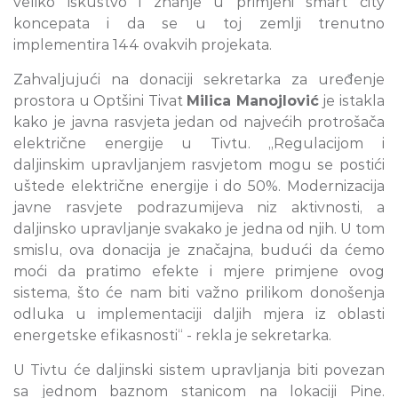
veliko iskustvo i znanje u primjeni smart city
koncepata i da se u toj zemlji trenutno
implementira 144 ovakvih projekata.
Zahvaljujući na donaciji sekretarka za uređenje
prostora u Optšini Tivat
Milica Manojlović
je istakla
kako je javna rasvjeta jedan od najvećih protrošača
električne energije u Tivtu. „Regulacijom i
daljinskim upravljanjem rasvjetom mogu se postići
uštede električne energije i do 50%. Modernizacija
javne rasvjete podrazumijeva niz aktivnosti, a
daljinsko upravljanje svakako je jedna od njih. U tom
smislu, ova donacija je značajna, budući da ćemo
moći da pratimo efekte i mjere primjene ovog
sistema, što će nam biti važno prilikom donošenja
odluka u implementaciji daljih mjera iz oblasti
energetske efikasnosti“ - rekla je sekretarka.
U Tivtu će daljinski sistem upravljanja biti povezan
sa jednom baznom stanicom na lokaciji Pine.