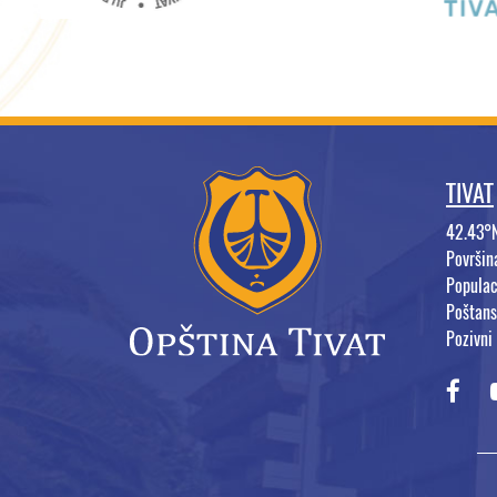
TIVAT
42.43°
Površi
Populac
Poštans
Pozivni