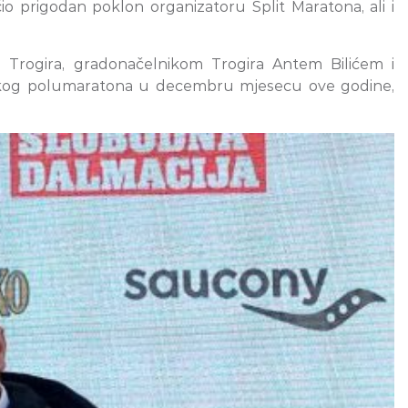
o prigodan poklon organizatoru Split Maratona, ali i
a Trogira, gradonačelnikom Trogira Antem Bilićem i
keškog polumaratona u decembru mjesecu ove godine,