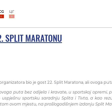
CG
ЦГ
2. SPLIT MARATONU
ganizatora bio je gost 22. Split Maratona, ali ovoga put
 ovoga puta bez odijela i kravate, u sportskoj opremi, 
pješnu sportsku saradnju Splita i Tivta, a kao rezu
stom ovom mjestu, na prošlogodišnjem izdanju Split M