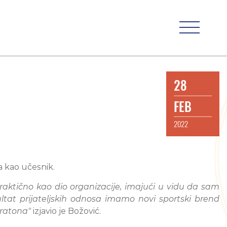
28
FEB
2022
a kao učesnik.
praktično kao dio organizacije, imajući u vidu da sam
ltat prijateljskih odnosa imamo novi sportski brend
aratona"
izjavio je Božović.