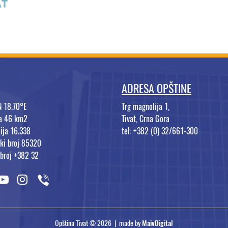
ADRESA OPŠTINE
N 18.70°E
Trg magnolija 1,
na 46 km2
Tivat, Crna Gora
ija 16.338
tel: +382 (0) 32/661-300
ki broj 85320
 broj +382 32
Opština Tivat © 2026 | made by
MaivDigital