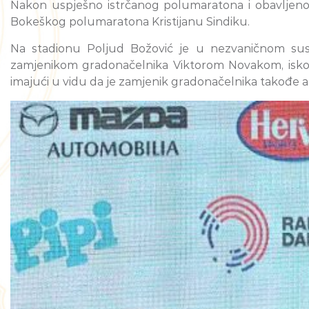
Nakon uspješno istrčanog polumaratona i obavljenog 
Bokeškog polumaratona Kristijanu Sindiku.
Na stadionu Poljud Božović je u nezvaničnom susre
zamjenikom gradonačelnika Viktorom Novakom, iskor
imajući u vidu da je zamjenik gradonačelnika takođe 