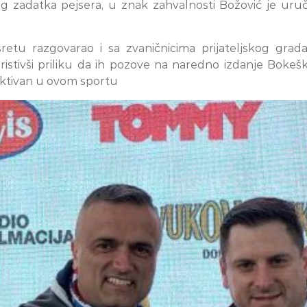
zadatka pejsera, u znak zahvalnosti Božović je uruči
tu razgovarao i sa zvaničnicima prijateljskog grad
istivši priliku da ih pozove na naredno izdanje Bo
aktivan u ovom sportu