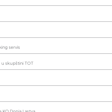
ing servis
 u skupštini TOT
e KO Donja Lastva