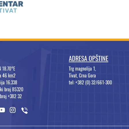
ADRESA OPŠTINE
N 18.70°E
Trg magnolija 1,
na 46 km2
Tivat, Crna Gora
ija 16.338
tel: +382 (0) 32/661-300
ki broj 85320
 broj +382 32