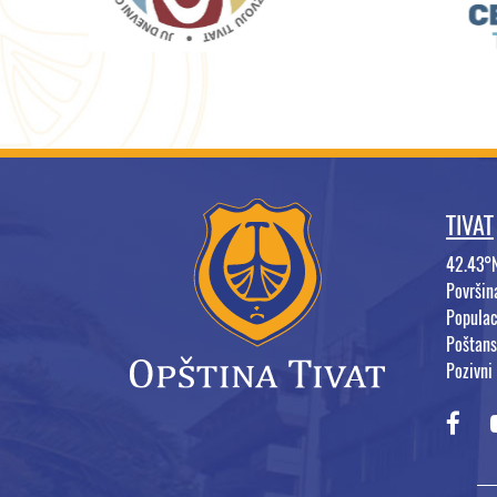
TIVAT
42.43°
Površi
Populac
Poštans
Pozivni