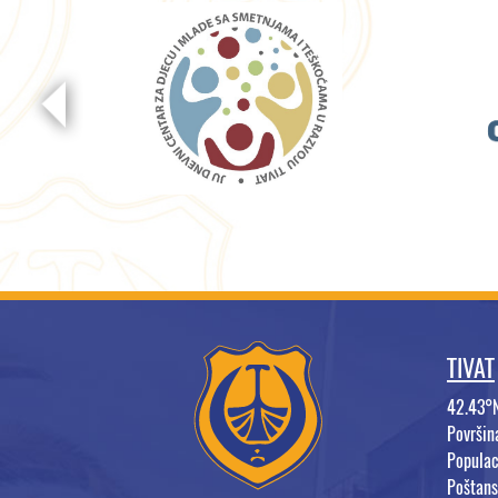
TIVAT
42.43°
Površi
Populac
Poštans