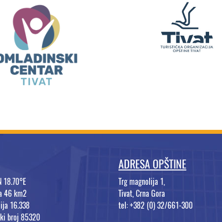
ADRESA OPŠTINE
N 18.70°E
Trg magnolija 1,
na 46 km2
Tivat, Crna Gora
ija 16.338
tel: +382 (0) 32/661-300
ki broj 85320