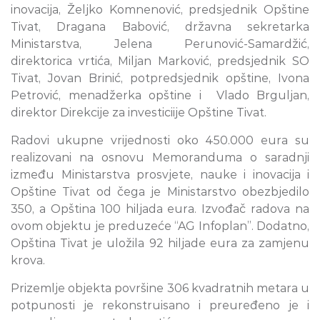
inovacija, Željko Komnenović, predsjednik Opštine
Tivat, Dragana Babović, državna sekretarka
Ministarstva, Jelena Perunović-Samardžić,
direktorica vrtića, Miljan Marković, predsjednik SO
Tivat, Jovan Brinić, potpredsjednik opštine, Ivona
Petrović, menadžerka opštine i Vlado Brguljan,
direktor Direkcije za investiciije Opštine Tivat.
Radovi ukupne vrijednosti oko 450.000 eura su
realizovani na osnovu Memoranduma o saradnji
između Ministarstva prosvjete, nauke i inovacija i
Opštine Tivat od čega je Ministarstvo obezbjedilo
350, a Opština 100 hiljada eura. Izvođač radova na
ovom objektu je preduzeće “AG Infoplan”. Dodatno,
Opština Tivat je uložila 92 hiljade eura za zamjenu
krova.
Prizemlje objekta površine 306 kvadratnih metara u
potpunosti je rekonstruisano i preuređeno je i