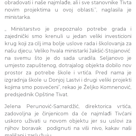
obradovati i naše najmlađe, ali i sve stanovnike Tivta
novim projektima u ovoj oblasti.”, naglasila je
ministarka.
„ Ministarstvo je prepoznalo potrebe grada i
zajednički smo krenuli u jedan veliki investicioni
krug koji za cilj ima bolje uslove rada i školovanja za
našu djecu. Veliko hvala ministarki Jakšić-Stojanović
na svemu što je do sada uradila. Seljanovo je
umjesto zapuštenog, dotrajalog objekta dobilo nov
prostor za potrebe škole i vrtića. Pred nama je
izgradnja škole u Donjoj Lastvi i drugi veliki projekti
kojima smo posvećeni”, rekao je Željko Komnenović,
predsjednik Opštine Tivat.
Jelena Perunović-Samardžić, direktorica vrtića,
zadovoljna je činjenicom da će najmlađi Tivćani
uskoro uživati u novom objektu jer su uslovi za
njihov boravak podignuti na viši nivo, kakav naši
mališani i zaslužuju.