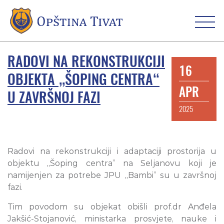
RADOVI NA REKONSTRUKCIJI
16
OBJEKTA „ŠOPING CENTRA“
APR
U ZAVRŠNOJ FAZI
2025
Radovi na rekonstrukciji i adaptaciji prostorija u
objektu ,,Šoping centra” na Seljanovu koji je
namijenjen za potrebe JPU ,,Bambi” su u završnoj
fazi.
Tim povodom su objekat obišli prof.dr Anđela
Jakšić-Stojanović, ministarka prosvjete, nauke i