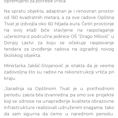
opremljeno za potrebe vrtića.
Na spratu objekta, adaptiran je i renoviran prostor
od 160 kvadratnih metara, a za ove radove Opština
Tivat je izdvojila oko 60 hiljada eura. Četiri prostorije
na ovoj etaži biće stavljene na raspolaganje
učenicima iz područne jedinice OŠ “Drago Milović” u
Donjoj Lastvi za koju se očekuje raspisivanje
tendera za izvođenje radova na izgradnji novog
školskog objekta.
Ministarka Jakšić-Stojanović je istakla da je veoma
zadovoljna što su radovi na rekonstrukciji vrtića pri
kraju.
,,Saradnja sa Opštinom Tivat je u prethodnom
periodu zaista bila izvanredna, pa smo sve projekte
koji se odnose na unapređenje kvaliteta obrazovne
infrastrukture realizovali udruženim snagama, tako
da sam sigurna da ćemo u narednom periodu