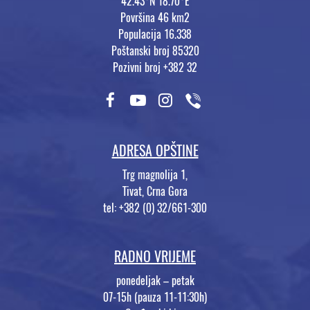
42.43°N 18.70°E
Površina 46 km2
Populacija 16.338
Poštanski broj 85320
Pozivni broj +382 32
ADRESA OPŠTINE
Trg magnolija 1,
Tivat, Crna Gora
tel: +382 (0) 32/661-300
RADNO VRIJEME
ponedeljak – petak
07-15h (pauza 11-11:30h)