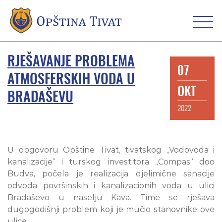
RJEŠAVANJE PROBLEMA
07
ATMOSFERSKIH VODA U
OKT
BRADAŠEVU
2022
U dogovoru Opštine Tivat, tivatskog „Vodovoda i
kanalizacije“ i turskog investitora „Compas“ doo
Budva, počela je realizacija djelimične sanacije
odvoda površinskih i kanalizacionih voda u ulici
Bradaševo u naselju Kava. Time se rješava
dugogodišnji problem koji je mučio stanovnike ove
ulice.