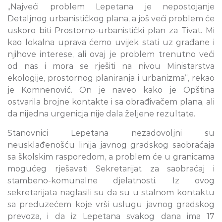
„Najveći problem Lepetana je nepostojanje
Detaljnog urbanističkog plana, a još veći problem će
uskoro biti Prostorno-urbanistički plan za Tivat. Mi
kao lokalna uprava ćemo uvijek stati uz građane i
njihove interese, ali ovaj je problem trenutno veći
od nas i mora se rješiti na nivou Ministarstva
ekologije, prostornog planiranja i urbanizma“, rekao
je Komnenović. On je naveo kako je Opština
ostvarila brojne kontakte i sa obrađivačem plana, ali
da nijedna urgenicja nije dala željene rezultate.
Stanovnici Lepetana nezadovoljni su
neusklađenošću linija javnog gradskog saobraćaja
sa školskim rasporedom, a problem će u granicama
mogućeg rješavati Sekretarijat za saobraćaj i
stambeno-komunalne djelatnosti. Iz ovog
sekretarijata naglasili su da su u stalnom kontaktu
sa preduzećem koje vrši uslugu javnog gradskog
prevoza, i da iz Lepetana svakog dana ima 17