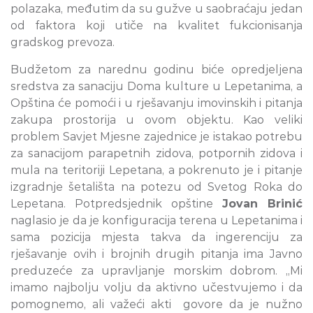
polazaka, međutim da su gužve u saobraćaju jedan
od faktora koji utiče na kvalitet fukcionisanja
gradskog prevoza.
Budžetom za narednu godinu biće opredjeljena
sredstva za sanaciju Doma kulture u Lepetanima, a
Opština će pomoći i u rješavanju imovinskih i pitanja
zakupa prostorija u ovom objektu. Kao veliki
problem Savjet Mjesne zajednice je istakao potrebu
za sanacijom parapetnih zidova, potpornih zidova i
mula na teritoriji Lepetana, a pokrenuto je i pitanje
izgradnje šetališta na potezu od Svetog Roka do
Lepetana. Potpredsjednik opštine
Jovan Brinić
naglasio je da je konfiguracija terena u Lepetanima i
sama pozicija mjesta takva da ingerenciju za
rješavanje ovih i brojnih drugih pitanja ima Javno
preduzeće za upravljanje morskim dobrom. „Mi
imamo najbolju volju da aktivno učestvujemo i da
pomognemo, ali važeći akti govore da je nužno