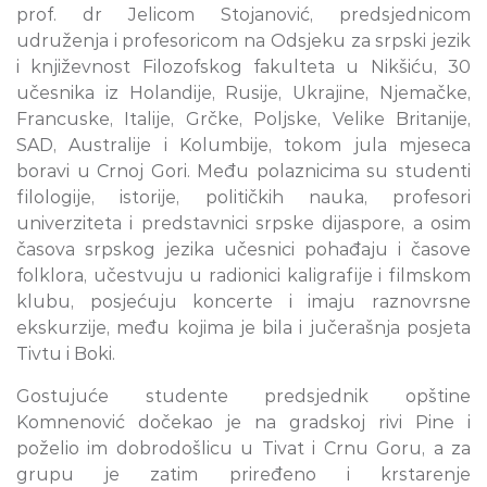
prof. dr Jelicom Stojanović, predsjednicom
udruženja i profesoricom na Odsjeku za srpski jezik
i književnost Filozofskog fakulteta u Nikšiću, 30
učesnika iz Holandije, Rusije, Ukrajine, Njemačke,
Francuske, Italije, Grčke, Poljske, Velike Britanije,
SAD, Australije i Kolumbije, tokom jula mjeseca
boravi u Crnoj Gori. Među polaznicima su studenti
filologije, istorije, političkih nauka, profesori
univerziteta i predstavnici srpske dijaspore, a osim
časova srpskog jezika učesnici pohađaju i časove
folklora, učestvuju u radionici kaligrafije i filmskom
klubu, posjećuju koncerte i imaju raznovrsne
ekskurzije, među kojima je bila i jučerašnja posjeta
Tivtu i Boki.
Gostujuće studente predsjednik opštine
Komnenović dočekao je na gradskoj rivi Pine i
poželio im dobrodošlicu u Tivat i Crnu Goru, a za
grupu je zatim priređeno i krstarenje