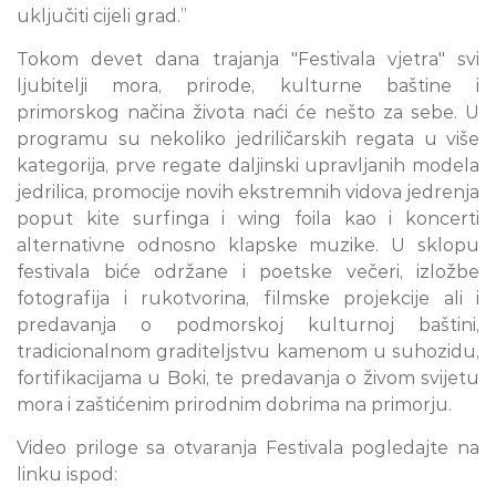
uključiti cijeli grad.”
Tokom devet dana trajanja "Festivala vjetra" svi
ljubitelji mora, prirode, kulturne baštine i
primorskog načina života naći će nešto za sebe. U
programu su nekoliko jedriličarskih regata u više
kategorija, prve regate daljinski upravljanih modela
jedrilica, promocije novih ekstremnih vidova jedrenja
poput kite surfinga i wing foila kao i koncerti
alternativne odnosno klapske muzike. U sklopu
festivala biće održane i poetske večeri, izložbe
fotografija i rukotvorina, filmske projekcije ali i
predavanja o podmorskoj kulturnoj baštini,
tradicionalnom graditeljstvu kamenom u suhozidu,
fortifikacijama u Boki, te predavanja o živom svijetu
mora i zaštićenim prirodnim dobrima na primorju.
Video priloge sa otvaranja Festivala pogledajte na
linku ispod: