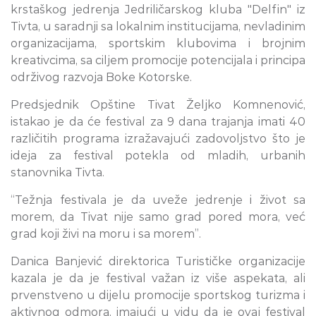
krstaškog jedrenja Jedriličarskog kluba "Delfin" iz
Tivta, u saradnji sa lokalnim institucijama, nevladinim
organizacijama, sportskim klubovima i brojnim
kreativcima, sa ciljem promocije potencijala i principa
održivog razvoja Boke Kotorske.
Predsjednik Opštine Tivat Željko Komnenović,
istakao je da će festival za 9 dana trajanja imati 40
različitih programa izražavajući zadovoljstvo što je
ideja za festival potekla od mladih, urbanih
stanovnika Tivta.
“Težnja festivala je da uveže jedrenje i život sa
morem, da Tivat nije samo grad pored mora, već
grad koji živi na moru i sa morem”.
Danica Banjević direktorica Turističke organizacije
kazala je da je festival važan iz više aspekata, ali
prvenstveno u dijelu promocije sportskog turizma i
aktivnog odmora, imajući u vidu da je ovaj festival