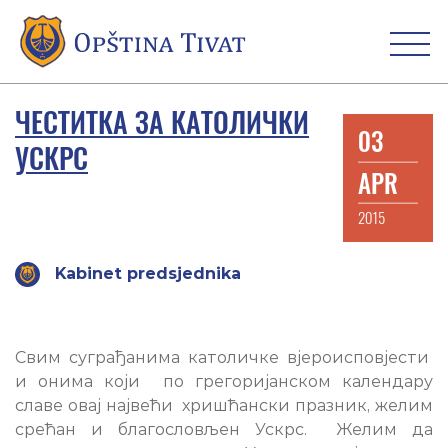
ЧЕСТИТКА ЗА КАТОЛИЧКИ
03
УСКРС
APR
2015
Kabinet predsjednika
Свим суграђанима католичке вјероисповјести
и онима који по грегоријанском календару
славе овај највећи хришћански празник, желим
срећан и благословљен Ускрс. Желим да