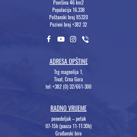
Površina 46 km2
Populacija 16.338
Poštanski broj 85320
Pozivni broj +382 32
ADRESA OPŠTINE
Trg magnolija 1,
Tivat, Crna Gora
tel: +382 (0) 32/661-300
RADNO VRIJEME
ponedeljak – petak
07-15h (pauza 11-11:30h)
Građanski biro