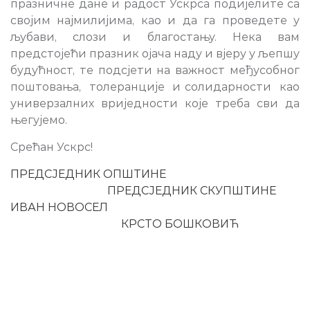
празничне дане и радост Ускрса подијелите са
својим најмилијима, као и да га проведете у
љубави, слози и благостању. Нека вам
предстојећи празник ојача наду и вјеру у љепшу
будућност, те подсјети на важност међусобног
поштовања, толеранције и солидарности као
универзалних вриједности које треба сви да
његујемо.
Срећан Ускрс!
ПРЕДСЈЕДНИК ОПШТИНЕ
ПРЕДСЈЕДНИК СКУПШТИНЕ
ИВАН НОВОСЕЛ
КРСТО БОШКОВИЋ