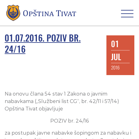
01.07.2016. POZIV BR.
01
24/16
JUL
2016
Na onovu člana 54 stav 1 Zakona o javnim
nabavkama („Službeni list CG“, br. 42/11 i 57/14)
Opština Tivat objavljuje
POZIV br. 24/16
za postupak javne nabavke šopingom za nabavku i