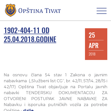
1902-404-11 OD
25
25.04.2018.GODINE
APR
2018
Na osnovu člana 54 stav 1 Zakona o javnim
nabavkama („Službeni list CG“, br. 42/11, 57/14, 28/15 i
42/17) Opština Tivat objavljuje na Portalu javnih
nabavki TENDERSKU DOKUMENTACIJU ZA
OTVORENI POSTUPAK JAVNE NABAVKE ZA
Nabavku i isporuka putničkih vozila za potrebe
Opštine -
dalje