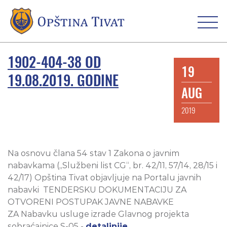
1902-404-38 OD
19
19.08.2019. GODINE
AUG
2019
Na osnovu člana 54 stav 1 Zakona o javnim
nabavkama („Službeni list CG“, br. 42/11, 57/14, 28/15 i
42/17) Opština Tivat objavljuje na Portalu javnih
nabavki TENDERSKU DOKUMENTACIJU ZA
OTVORENI POSTUPAK JAVNE NABAVKE
ZA Nabavku usluge izrade Glavnog projekta
sobraćajnice S-05 -
detaljnije