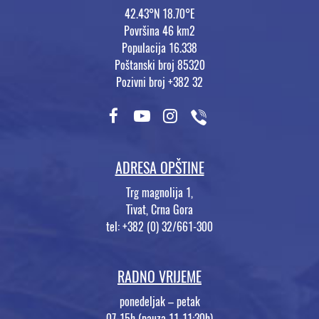
42.43°N 18.70°E
Površina 46 km2
Populacija 16.338
Poštanski broj 85320
Pozivni broj +382 32
ADRESA OPŠTINE
Trg magnolija 1,
Tivat, Crna Gora
tel: +382 (0) 32/661-300
RADNO VRIJEME
ponedeljak – petak
07-15h (pauza 11-11:30h)