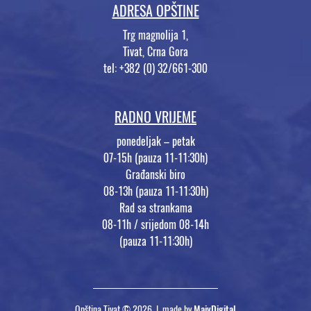
ADRESA OPŠTINE
Trg magnolija 1,
Tivat, Crna Gora
tel: +382 (0) 32/661-300
RADNO VRIJEME
ponedeljak – petak
07-15h (pauza 11-11:30h)
Građanski biro
08-13h (pauza 11-11:30h)
Rad sa strankama
08-11h / srijedom 08-14h
(pauza 11-11:30h)
Opština Tivat © 2026 | made by
MaivDigital