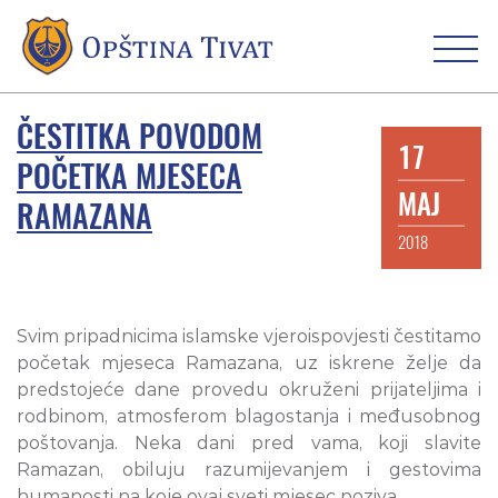
ČESTITKA POVODOM
17
POČETKA MJESECA
MAJ
RAMAZANA
2018
Svim pripadnicima islamske vjeroispovjesti čestitamo
početak mjeseca Ramazana, uz iskrene želje da
predstojeće dane provedu okruženi prijateljima i
rodbinom, atmosferom blagostanja i međusobnog
poštovanja. Neka dani pred vama, koji slavite
Ramazan, obiluju razumijevanjem i gestovima
humanosti na koje ovaj sveti mjesec poziva.