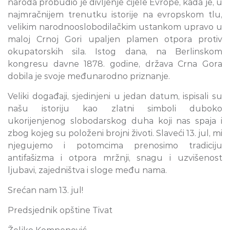
naroda probudio je divljenje cijele Evrope, kada je, u
najmračnijem trenutku istorije na evropskom tlu,
velikim narodnooslobodilačkim ustankom upravo u
maloj Crnoj Gori upaljen plamen otpora protiv
okupatorskih sila. Istog dana, na Berlinskom
kongresu davne 1878. godine, država Crna Gora
dobila je svoje međunarodno priznanje.
Veliki događaji, sjedinjeni u jedan datum, ispisali su
našu istoriju kao zlatni simboli duboko
ukorijenjenog slobodarskog duha koji nas spaja i
zbog kojeg su položeni brojni životi. Slaveći 13. jul, mi
njegujemo i potomcima prenosimo tradiciju
antifašizma i otpora mržnji, snagu i uzvišenost
ljubavi, zajedništva i sloge među nama.
Srećan nam 13. jul!
Predsjednik opštine Tivat