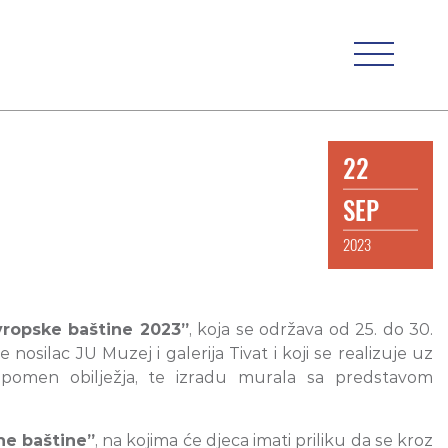
22
SEP
2023
vropske baštine 2023”
, koja se održava od 25. do 30.
e nosilac JU Muzej i galerija Tivat i koji se realizuje uz
 spomen obilježja, te izradu murala sa predstavom
ne baštine”
, na kojima će djeca imati priliku da se kroz