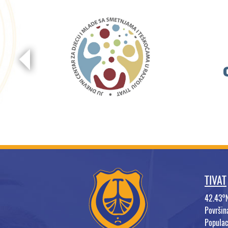
TIVAT
42.43°
Površi
Populac