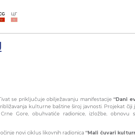
CG
ЦГ
U
vat se priključuje obilježavanju manifestacije
“Dani e
ibližavanja kulturne baštine široj javnosti. Projekat čiji j
a Crne Gore, obuhvatiće radionice, izložbe, obnovu
očinje novi ciklus likovnih radionica
“Mali čuvari kultur