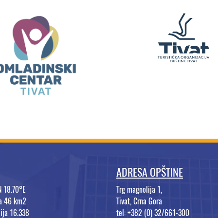
ADRESA OPŠTINE
N 18.70°E
Trg magnolija 1,
na 46 km2
Tivat, Crna Gora
ija 16.338
tel: +382 (0) 32/661-300