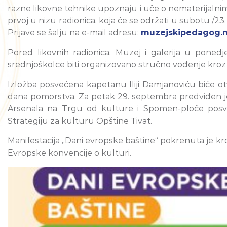
razne likovne tehnike upoznaju i uče o nematerijalni
prvoj u nizu radionica, koja će se održati u subotu /2
Prijave se šalju na e-mail adresu:
muzejskipedagog.
Pored likovnih radionica, Muzej i galerija u ponedj
srednjoškolce biti organizovano stručno vođenje kroz
Izložba posvećena kapetanu Iliji Damjanoviću biće ot
dana pomorstva. Za petak 29. septembra predviđen je 
Arsenala na Trgu od kulture i Spomen-ploče posveć
Strategiju za kulturu Opštine Tivat.
Manifestacija „Dani evropske baštine“ pokrenuta je kro
Evropske konvencije o kulturi.