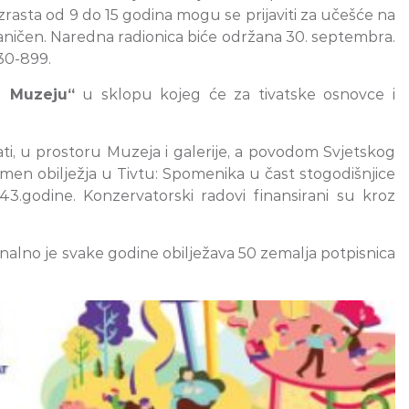
asta od 9 do 15 godina mogu se prijaviti za učešće na
graničen. Naredna radionica biće održana 30. septembra.
930-899.
u Muzeju“
u sklopu kojeg će za tivatske osnovce i
ti, u prostoru Muzeja i galerije, a povodom Svjetskog
men obilježja u Tivtu: Spomenika u čast stogodišnjice
.godine. Konzervatorski radovi finansirani su kroz
onalno je svake godine obilježava 50 zemalja potpisnica