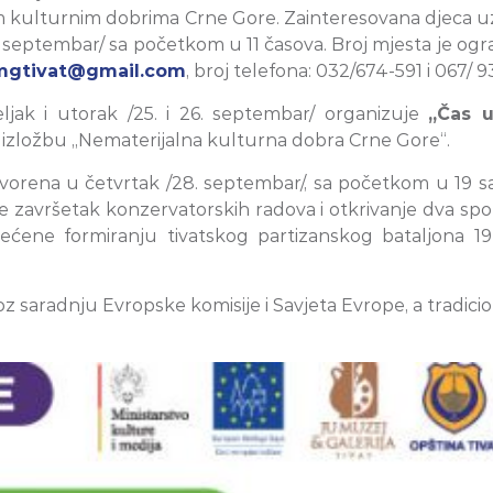
m kulturnim dobrima Crne Gore. Zainteresovana djeca uzr
3. septembar/ sa početkom u 11 časova. Broj mjesta je o
mgtivat@gmail.com
, broj telefona: 032/674-591 i 067/ 
eljak i utorak /25. i 26. septembar/ organizuje
„Čas 
 izložbu „Nematerijalna kulturna dobra Crne Gore“.
vorena u četvrtak /28. septembar/, sa početkom u 19 sa
završetak konzervatorskih radova i otkrivanje dva spo
ene formiranju tivatskog partizanskog bataljona 1943
z saradnju Evropske komisije i Savjeta Evrope, a tradici