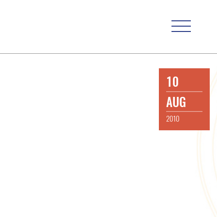
10
AUG
2010