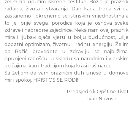
želim da uputim iskrene čestitke. Božić je praznik
rađanja, života i stvaranja. Dan kada treba svi da
zastanemo i okrenemo se istinskim vrijednostima a
to je, prije svega, porodica koja je osnova svake
zdrave i napredne zajednice. Neka nam ovaj praznik
mira i ljubavi ojača vjeru u bolju budućnost, ulije
dodatni optimizam, životnu i radnu energiju. Želim
da Božić provedete u zdravlju sa najbližima,
ispunjeni radošću, u skladu sa narodnim i vjerskim
običajima, kao i tradicijom koja krasi naš narod.
Sa željom da vam praznični duh unese u domove
mir i spokoj, HRISTOS SE RODI!
Predsjednik Opštine Tivat
Ivan Novosel