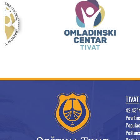
TIVAT
42.43°
Površi
Populac
Poštans