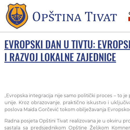
EVROPSKI DAN U TIVTU: EVROPS
I RAZVOJ LOKALNE ZAJEDNICE
„Evropska integracija nije samo politički proces – to j
unije. Kroz obrazovanje, praktično iskustvo i uključ
poslova Maida Gorčević tokom obilježavanja Evropsko
Radna posjeta Opštini Tivat realizovana je u okviru p
sastala sa predsjednikom Opštine Željkom Komneno