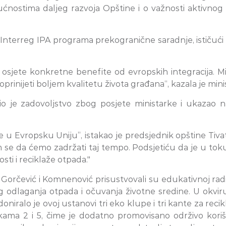
ćnostima daljeg razvoja Opštine i o važnosti aktivno
nterreg IPA programa prekogranične saradnje, ističući 
.
ri, osjete konkretne benefite od evropskih integracija.
nijeti boljem kvalitetu života građana“, kazala je mini
zio je zadovoljstvo zbog posjete ministarke i ukazao
 u Evropsku Uniju”, istakao je predsjednik opštine Tiv
m se da ćemo zadržati taj tempo. Podsjetiću da je u tok
ti i reciklaže otpada."
Gorčević i Komnenović prisustvovali su edukativnoj radi
lnog odlaganja otpada i očuvanja životne sredine. U o
niralo je ovoj ustanovi tri eko klupe i tri kante za recik
ama 2 i 5, čime je dodatno promovisano održivo koriš