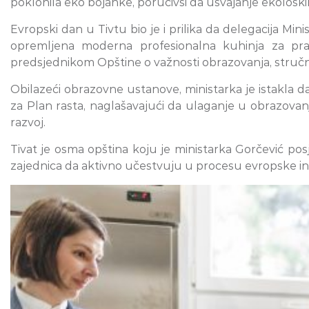
poklonila eko bojanke, poručivši da usvajanje ekološki
Evropski dan u Tivtu bio je i prilika da delegacija Mi
opremljena moderna profesionalna kuhinja za prak
predsjednikom Opštine o važnosti obrazovanja, stručn
Obilazeći obrazovne ustanove, ministarka je istakla da
za Plan rasta, naglašavajući da ulaganje u obrazovanje
razvoj.
Tivat je osma opština koju je ministarka Gorčević pos
zajednica da aktivno učestvuju u procesu evropske int