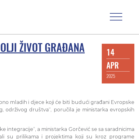
BOLJI ŽIVOT GRAĐANA
14
APR
2025
ebno mladih i djece koji će biti budući građani Evropske
, održivog društva“, poručila je ministarka evropskih
 integracije“, a ministarka Gorčević se sa saradnicima
i su prilikama i projektima koji su kroz programe