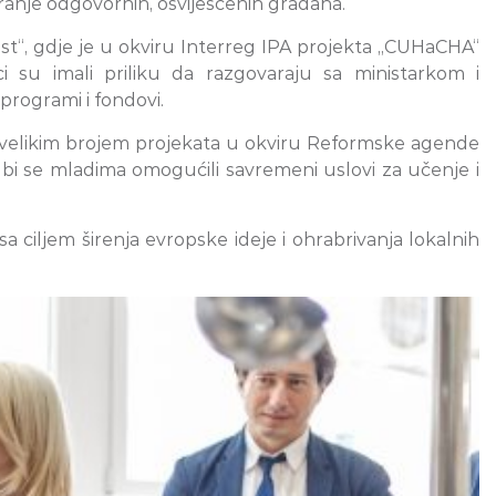
aranje odgovornih, osviješćenih građana.
dost“, gdje je u okviru Interreg IPA projekta „CUHaCHA“
 su imali priliku da razgovaraju sa ministarkom i
rogrami i fondovi.
o sa velikim brojem projekata u okviru Reformske agende
ko bi se mladima omogućili savremeni uslovi za učenje i
 ciljem širenja evropske ideje i ohrabrivanja lokalnih