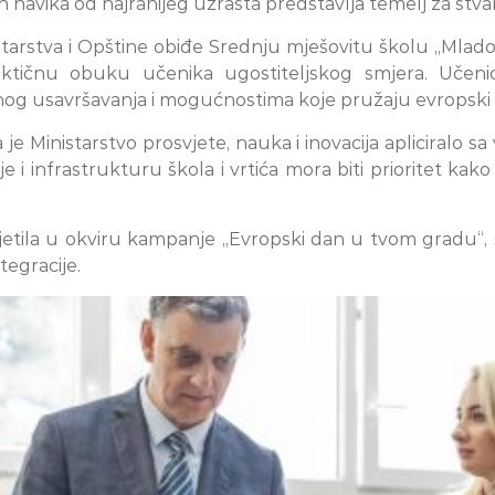
h navika od najranijeg uzrasta predstavlja temelj za stv
nistarstva i Opštine obiđe Srednju mješovitu školu „Mla
tičnu obuku učenika ugostiteljskog smjera. Učenici
og usavršavanja i mogućnostima koje pružaju evropski p
 je Ministarstvo prosvjete, nauka i inovacija apliciral
 i infrastrukturu škola i vrtića mora biti prioritet ka
jetila u okviru kampanje „Evropski dan u tvom gradu“, sa
egracije.