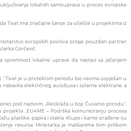
g uključivanja lokalnih samouprava u proces evropske
da Tivat ima značajne šanse za učešće u projektima iz
 Ministarstvo evropskih poslova ostaje pouzdan partner
starka Gorčević.
 na spremnost lokalne uprave da nastavi sa jačanjem
at. “Tivat je u proteklom periodu bio veoma uspješan u
u nabavka električnog autobusa i solarne elektrane, a
onici pod nazivom „Reciklaža u boji: Čuvamo prirodu“,
kviru projekta „EU4ME – Podrška komuniciranju procesa
lažu plastike, papira i stakla. Klupe i kante izrađene su
ćenje resursa. Ministarka je mališanima tom prilikom