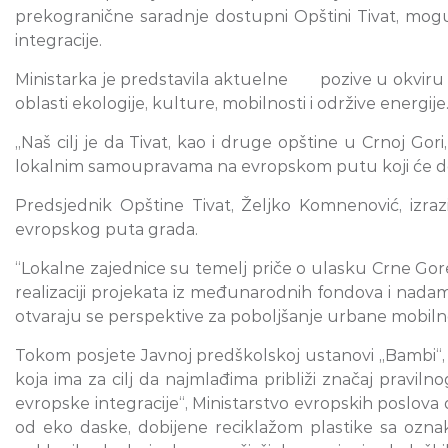
prekogranične saradnje dostupni Opštini Tivat, mogu
integracije.
Ministarka je predstavila aktuelne pozive u okviru I
oblasti ekologije, kulture, mobilnosti i održive energije
„Naš cilj je da Tivat, kao i druge opštine u Crnoj Go
lokalnim samoupravama na evropskom putu koji će dopri
Predsjednik Opštine Tivat, Željko Komnenović, izra
evropskog puta grada.
“Lokalne zajednice su temelj priče o ulasku Crne Gore
realizaciji projekata iz međunarodnih fondova i nada
otvaraju se perspektive za poboljšanje urbane mobilnos
Tokom posjete Javnoj predškolskoj ustanovi „Bambi“, 
koja ima za cilj da najmlađima približi značaj pravi
evropske integracije“, Ministarstvo evropskih poslova do
od eko daske, dobijene reciklažom plastike sa oznak