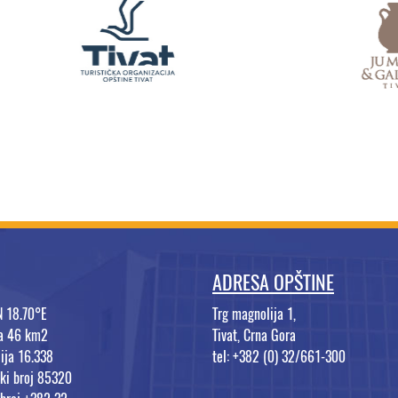
ADRESA OPŠTINE
N 18.70°E
Trg magnolija 1,
na 46 km2
Tivat, Crna Gora
ija 16.338
tel: +382 (0) 32/661-300
ki broj 85320