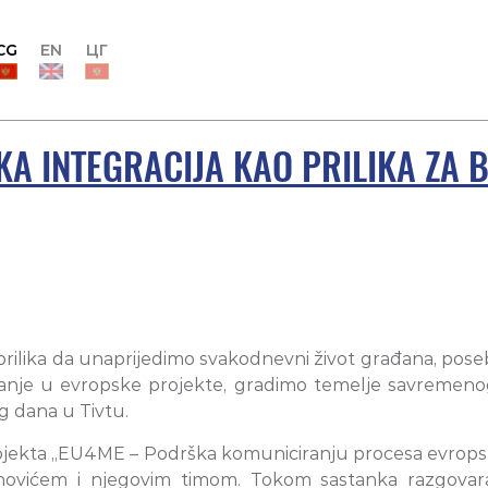
CG
EN
ЦГ
KA INTEGRACIJA KAO PRILIKA ZA 
e prilika da unaprijedimo svakodnevni život građana, pos
ivanje u evropske projekte, gradimo temelje savremenog
g dana u Tivtu.
rojekta „EU4ME – Podrška komuniciranju procesa evropske
vićem i njegovim timom. Tokom sastanka razgovaral