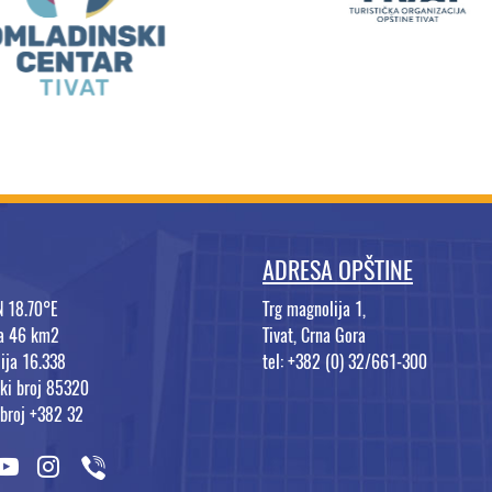
ADRESA OPŠTINE
N 18.70°E
Trg magnolija 1,
na 46 km2
Tivat, Crna Gora
ija 16.338
tel: +382 (0) 32/661-300
ki broj 85320
 broj +382 32