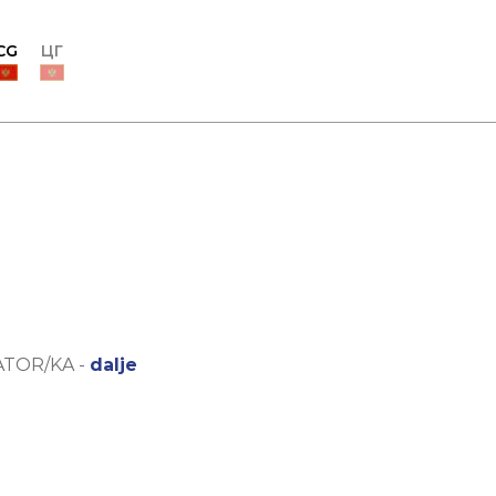
CG
ЦГ
ATOR/KA -
dalje