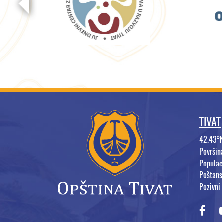
TIVAT
42.43°
Površi
Populac
Poštans
Pozivni