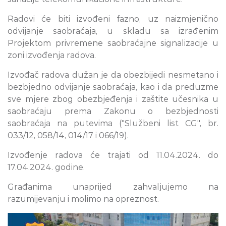
Radovi će biti izvođeni fazno, uz naizmjenično
odvijanje saobraćaja, u skladu sa izrađenim
Projektom privremene saobraćajne signalizacije u
zoni izvođenja radova.
Izvođač radova dužan je da obezbijedi nesmetano i
bezbjedno odvijanje saobraćaja, kao i da preduzme
sve mjere zbog obezbjeđenja i zaštite učesnika u
saobraćaju prema Zakonu o bezbjednosti
saobraćaja na putevima ("Službeni list CG", br.
033/12, 058/14, 014/17 i 066/19).
Izvođenje radova će trajati od 11.04.2024. do
17.04.2024. godine.
Građanima unaprijed zahvaljujemo na
razumijevanju i molimo na opreznost.