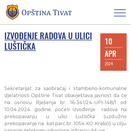
IZVOĐENJE RADOVA U ULICI
10
LUŠTIČKA
APR
2024
Sekretarijat za saobraćaj i stambeno-komunalne
djelatnosti Opštine Tivat obavještava javnost da će
na osnovu Rješenja br. 16-341/24-UPI-148/1 od
10.04.2024. godine, početi izvođenje radova na
prekopavanju u ulici Luštička (uzdužno
prekopavanje na kat.parc.br. 1054 KO Krašići) u cilju
sanacije telekomunikacione infrastrukture.