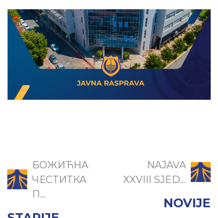
БОЖИЋНА
NAJAVA
ЧЕСТИТКА
XXVIII SJED...
П...
NOVIJE
STARIJE