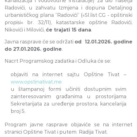
kanalizacija i vodovodne instalacije) za dio naselja
Radovići, u zahvatu Izmjena i dopuna Detaljnog
urbanističkog plana “Radovići“ (»Sl.list CG - opštinski
propisi« br. 32/11), katastarske opštine Radovići,
Nikovići i Milovići,
će trajati 15 dana
.
Javna rasprave će se održati
od 12.01.2026. godine
do 27.01.2026. godine
.
Nacrt Programskog zadatka i Odluka će se:
objaviti na internet sajtu Opštine Tivat –
www.opstinativat.me
u štampanoj formi učiniti dostupnim svim
zainteresovanim građanima u prostorijama
Sekretarijata za uređenje prostora, kancelarija
broj 5.
Program javne rasprave objaviće se na internet
stranici Opštine Tivat i putem Radija Tivat.