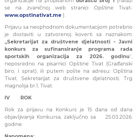
organizacije na propisanom
obrascu broj 1
(nalazi
se na zvaničnoj web stranici Opštine Tivat-
www.opstinativat.me
).
Prijavu sa neophodnom dokumentacijom potrebno
je dostaviti u zatvorenoj koverti sa naznakom:
„Sekretarijat za društvene djelatnosti - Javni
konkurs za sufinansiranje programa rada
sportskih organizacija za 2026. godinu
“,
neposredno na pisarnici Opštine Tivat (Građanski
biro, I sprat), ili putem pošte na adresu: Opština
Tivat, Sekretarijat za društvene djelatnosti, Trg
magnolija br.1, Tivat.
IV ROK
Rok za prijavu na Konkurs je 15 dana od dana
objavljivanja Konkursa, zaključno sa 25.03.2026.
godine.
Napomena: