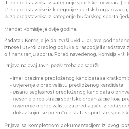
za predstavnika iz kategorije sportskih novinara (j
za predstavnike iz kategorije sportskih organizacij
za predstavnika iz kategorije bućarskog sporta (je
Mandat Komisije je dvije godine.
Zadatak Komisije je da izvrši uvid u prijave podnešen
iznose i utvrdi predlog odluke o raspodjeli sredstava
o finansiranju sporta. Pored navedenog, Komisija vrš
Prijava na ovaj Javni poziv treba da sadrži:
- ime i prezime predloženog kandidata sa kratkom b
- uvjerenje o prebivalištu predloženog kandidata
- pisanu saglasnost predloženog kandidata o prihv
- rješenje o registraciji sportske organizacije koja 
- uvjerenje o prebivalištu za predlagače iz reda spor
- dokaz kojim se potvrđuje status sportiste, sports
Prijava sa kompletnom dokumentacijom iz ovog pozi