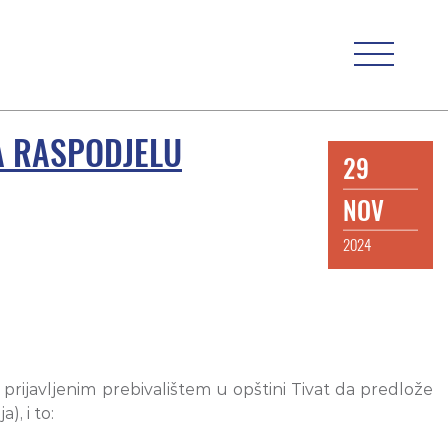
A RASPODJELU
29
NOV
2024
sa prijavljenim prebivalištem u opštini Tivat da predlože
, i to: