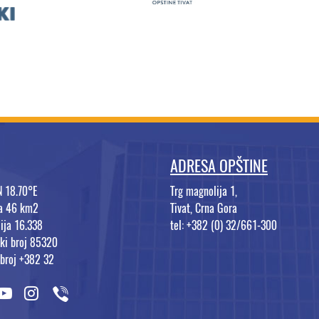
ADRESA OPŠTINE
N 18.70°E
Trg magnolija 1,
na 46 km2
Tivat, Crna Gora
ija 16.338
tel: +382 (0) 32/661-300
ki broj 85320
 broj +382 32