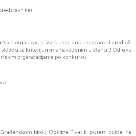
 predstavnika)
skih organizacija, izvrši procjenu programa i predloži
, u skladu sa kriterijumima navedenim u članu 9 Odluke
portskim organizacijama po konkursu.
tvu
Građanskom birou Opštine Tivat ili putem pošte, na