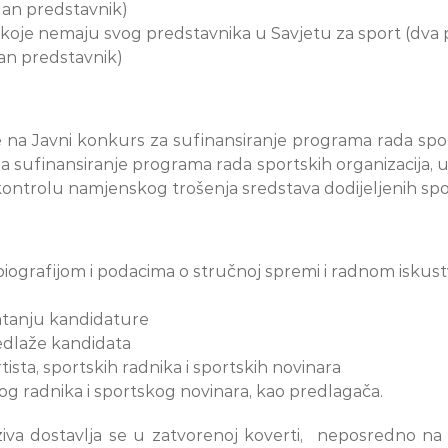
edan predstavnik)
a, koje nemaju svog predstavnika u Savjetu za sport (dva
dan predstavnik)
e na Javni konkurs za sufinansiranje programa rada sport
 za sufinansiranje programa rada sportskih organizacija
i kontrolu namjenskog trošenja sredstava dodijeljenih s
iografijom i podacima o stručnoj spremi i radnom iskus
atanju kandidature
predlaže kandidata
tista, sportskih radnika i sportskih novinara
kog radnika i sportskog novinara, kao predlagača.
va dostavlja se u zatvorenoj koverti, neposredno na 