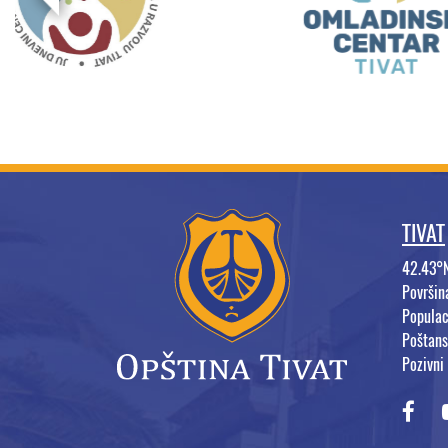
TIVAT
42.43°
Površi
Populac
Poštans
Pozivni