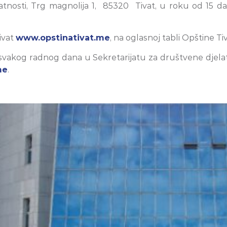
latnosti, Trg magnolija 1, 85320 Tivat, u roku od 15 d
ivat
www.opstinativat.me
, na oglasnoj tabli Opštine T
akog radnog dana u Sekretarijatu za društvene djelatnos
me
.