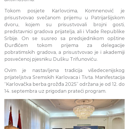
Tokom posjete Karlovcima, Komnenović je
prisustvovao svečanom prijemu u Patrijaršijskom
dvoru, kojem su prisustvovali brojni gosti,
predstavnici gradova prijatelja, ali i Vlade Republike
Srbije. On se susreo sa predsjednikom opštine
Đurđićem tokom prijema za delegacije
pobratimskih gradova, a prisustvovao je i akademiji
posvećenoj pjesniku Dušku Trifunoviću.
Ovim je nastavljena tradicija višedecenijskog
prijateljstva Sremskih Karlovaca i Tivta. Manifestacija
“Karlovačka berba grožđa 2025” održana je od 12. do
14. septembra uz prigodan prateći program.