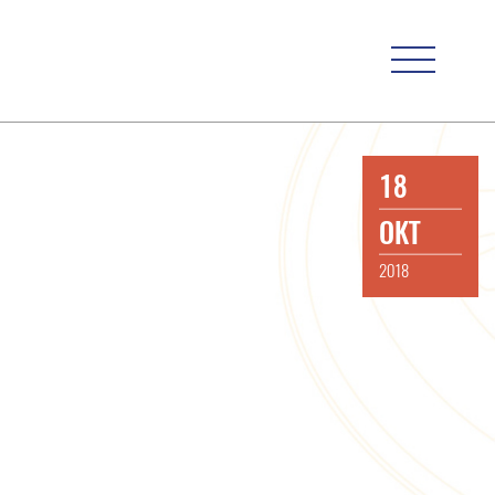
18
OKT
2018