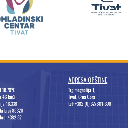
ADRESA OPŠTINE
N 18.70°E
Trg magnolija 1,
na 46 km2
Tivat, Crna Gora
ija 16.338
tel: +382 (0) 32/661-300
ki broj 85320
 broj +382 32