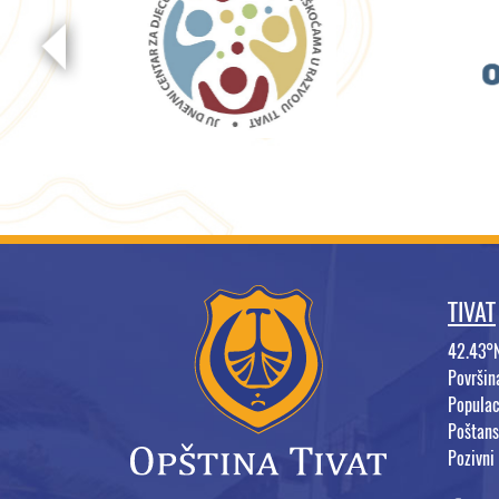
TIVAT
42.43°
Površi
Populac
Poštans
Pozivni