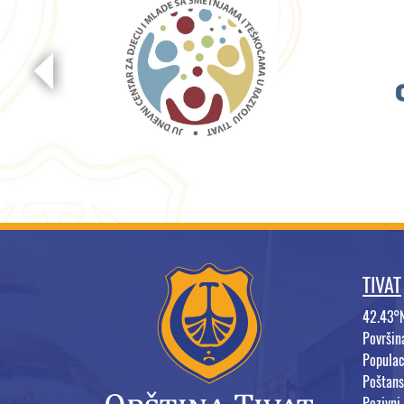
TIVAT
42.43°
Površi
Populac
Poštans
Pozivni