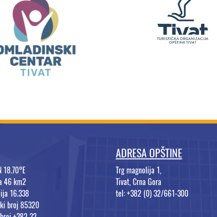
ADRESA OPŠTINE
N 18.70°E
Trg magnolija 1,
na 46 km2
Tivat, Crna Gora
ija 16.338
tel: +382 (0) 32/661-300
ki broj 85320
 broj +382 32