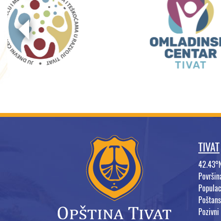
TIVAT
42.43°
Površi
Populac
Poštans
Pozivni