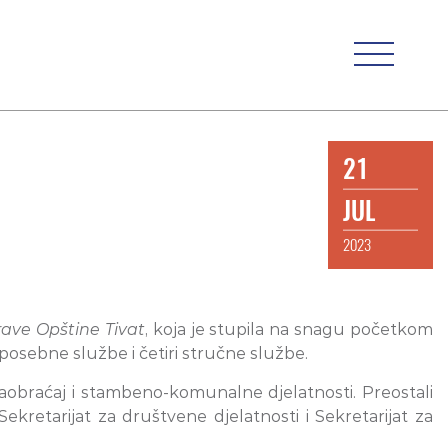
21
JUL
2023
rave Opštine Tivat
, koja je stupila na snagu početkom
posebne službe i četiri stručne službe.
 saobraćaj i stambeno-komunalne djelatnosti. Preostali
 Sekretarijat za društvene djelatnosti i Sekretarijat za