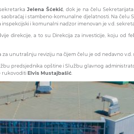
 sekretarka
Jelena Šćekić
, dok je na čelu Sekretarijata
a saobraćaj i stambeno-komunalne djelatnosti. Na čelu Se
za inspekcijski i komunalni nadzor imenovan je v.d. sekret
 direkcije, a to su Direkcija za investicije, koju od fe
 za unutrašnju reviziju na čijem čelu je od nedavno v.d
Službu predsjednika opštine i Službu glavnog administr
e rukovoditi
Elvis Mustajbašić
.