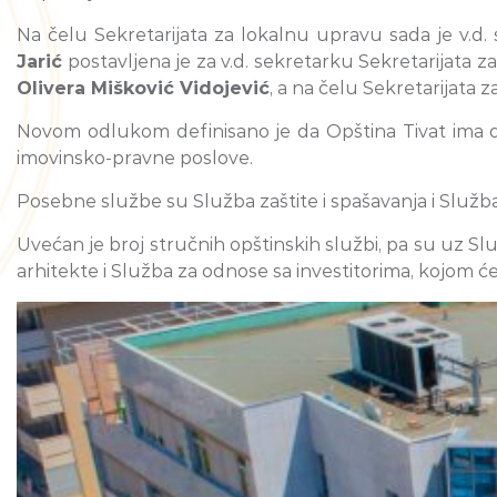
Na čelu Sekretarijata za lokalnu upravu sada je v.d.
Jarić
postavljena je za v.d. sekretarku Sekretarijata z
Olivera Mišković Vidojević
, a na čelu Sekretarijata 
Novom odlukom definisano je da Opština Tivat ima dvije
imovinsko-pravne poslove.
Posebne službe su Služba zaštite i spašavanja i Služba
Uvećan je broj stručnih opštinskih službi, pa su uz 
arhitekte i Služba za odnose sa investitorima, kojom ć