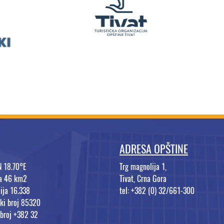
ADRESA OPŠTINE
N 18.70°E
Trg magnolija 1,
na 46 km2
Tivat, Crna Gora
ija 16.338
tel: +382 (0) 32/661-300
ki broj 85320
 broj +382 32