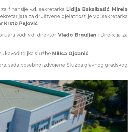
 za finansije v.d. sekretarka
Lidija Bakalbašić
.
Mirela
kretarijata za društvene djelatnosti je v.d. sekretarka
ar
Krsto Pejović
.
bruara vodi v.d. direktor
Vlado Brguljan
i Direkcija za
. rukovoditeljka službe
Milica Ojdanić
.
atora, sada posebno izdvojene Služba glavnog gradskog