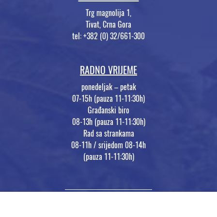
Trg magnolija 1,
Tivat, Crna Gora
tel: +382 (0) 32/661-300
RADNO VRIJEME
ponedeljak – petak
07-15h (pauza 11-11:30h)
Građanski biro
08-13h (pauza 11-11:30h)
Rad sa strankama
08-11h / srijedom 08-14h
(pauza 11-11:30h)
Opština Tivat © 2026 | made by
MaivDigital