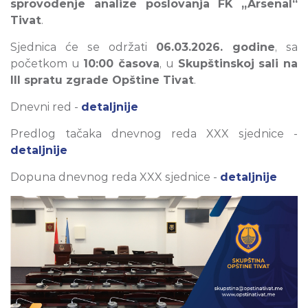
sprovođenje analize poslovanja FK „Arsenal“
Tivat
.
Sjednica će se održati
06.03.2026. godine
, sa
početkom u
10:00 časova
, u
Skupštinskoj sali na
III spratu zgrade Opštine Tivat
.
Dnevni red -
detaljnije
Predlog tačaka dnevnog reda XXX sjednice -
detaljnije
Dopuna dnevnog reda XXX sjednice -
detaljnije